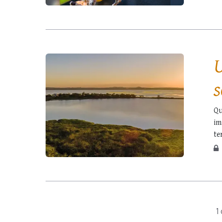
de
…
U
s
Qu
im
te
po
la
1