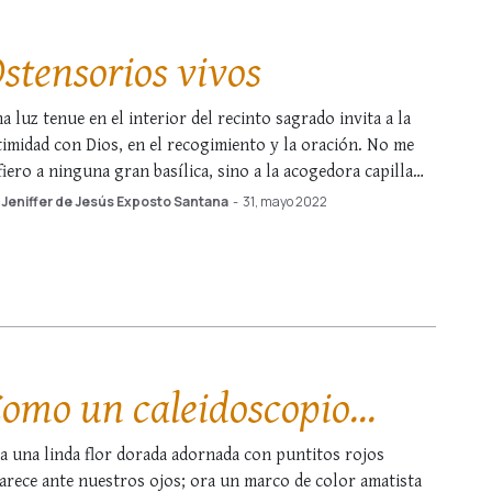
stensorios vivos
a luz tenue en el interior del recinto sagrado invita a la
timidad con Dios, en el recogimiento y la oración. No me
fiero a ninguna gran basílica, sino a la acogedora capilla
teral, donde se puede adorar a Jesús en la hostia
Jeniffer de Jesús Exposto Santana
-
31, mayo 2022
nsagrada, expuesta en el ostensorio. Todo el …
omo un caleidoscopio...
a una linda flor dorada adornada con puntitos rojos
arece ante nuestros ojos; ora un marco de color amatista