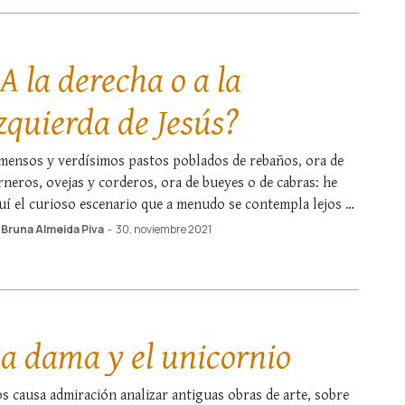
A la derecha o a la
zquierda de Jesús?
mensos y verdísimos pastos poblados de rebaños, ora de
rneros, ovejas y corderos, ora de bueyes o de cabras: he
uí el curioso escenario que a menudo se contempla lejos de
s grandes ciudades. Estos animales poseen algo especial
Bruna Almeida Piva
-
30, noviembre 2021
e los lleva a ser citados por el Redentor en sus …
a dama y el unicornio
s causa admiración analizar antiguas obras de arte, sobre