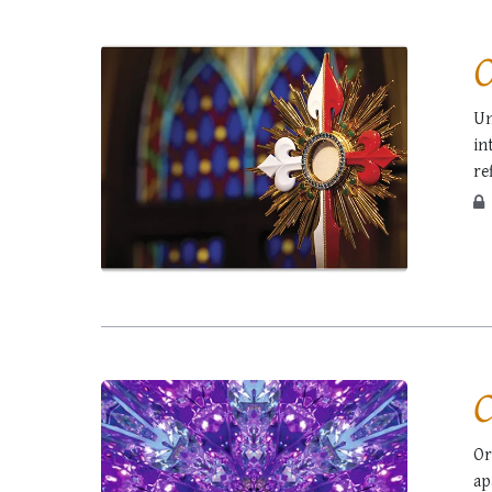
O
Un
in
re
la
co
C
Or
ap