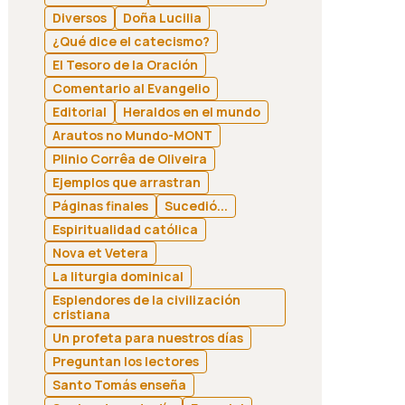
Diversos
Doña Lucilia
¿Qué dice el catecismo?
El Tesoro de la Oración
Comentario al Evangelio
Editorial
Heraldos en el mundo
Arautos no Mundo-MONT
Plinio Corrêa de Oliveira
Ejemplos que arrastran
Páginas finales
Sucedió...
Espiritualidad católica
Nova et Vetera
La liturgia dominical
Esplendores de la civilización
cristiana
Un profeta para nuestros días
Preguntan los lectores
Santo Tomás enseña