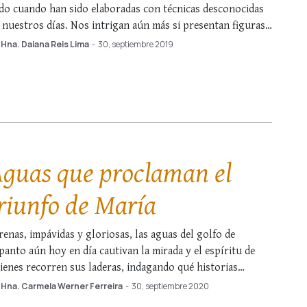
do cuando han sido elaboradas con técnicas desconocidas
 nuestros días. Nos intrigan aún más si presentan figuras
escenas misteriosas que nos invitan a contemplarlas con el
Hna. Daiana Reis Lima
-
30, septiembre 2019
razón, para desvelarnos su significado. Desde esa
rspectiva, nos llama la atención especialmente …
guas que proclaman el
riunfo de María
renas, impávidas y gloriosas, las aguas del golfo de
panto aún hoy en día cautivan la mirada y el espíritu de
ienes recorren sus laderas, indagando qué historias
cierra aquel lugar insólito. Pero tal encanto no se debe a
Hna. Carmela Werner Ferreira
-
30, septiembre 2020
s inspiraciones de Homero o al brillo del raciocinio de