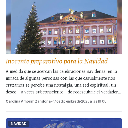
Inocente preparativo para la Navidad
A medida que se acercan las celebraciones navideñas, en la
mirada de algunas personas con las que casualmente nos
cruzamos se percibe una nostalgia, una sed espiritual, un
deseo —a veces subconsciente— de redescubrir el verdadero
significado de la Navidad. …
Carolina Amorim Zandoná
- 17 de diciembre de 2025 a las 19:06
NAVIDAD