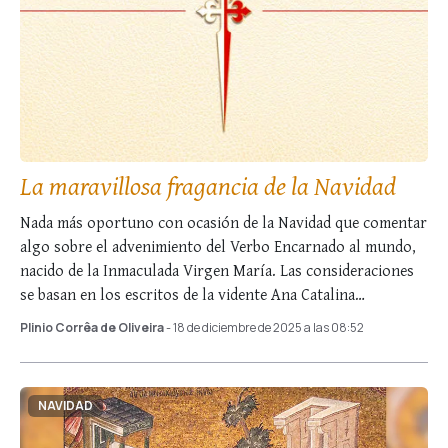
La maravillosa fragancia de la Navidad
Nada más oportuno con ocasión de la Navidad que comentar
algo sobre el advenimiento del Verbo Encarnado al mundo,
nacido de la Inmaculada Virgen María. Las consideraciones
se basan en los escritos de la vidente Ana Catalina
Emmerich,[1] mística alemana …
Plinio Corrêa de Oliveira
- 18 de diciembre de 2025 a las 08:52
NAVIDAD