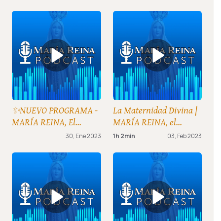
✨NUEVO PROGRAMA -
La Maternidad Divina |
MARÍA REINA, El
MARÍA REINA, el
Podcast🎙 de los
Podcast de los
30, Ene 2023
1h 2min
03, Feb 2023
Consagrados.
consagrados (02-feb-23)