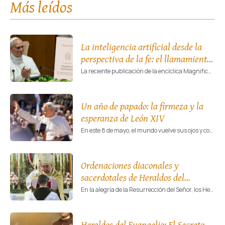
Más leídos
La inteligencia artificial desde la
perspectiva de la fe: el llamamiento
de León XIV al «desarme»
La reciente publicación de la encíclica Magnifica humanitas, firmada por el papa León XIV, constituye un punto de inflexión en la reflexión contemporánea sobre la técnica y el destino de la humanidad.
tecnológico
Un año de papado: la firmeza y la
esperanza de León XIV
En este 8 de mayo, el mundo vuelve sus ojos y corazones hacia la cátedra de Pedro, celebrando el primer aniversario de la elección de su santidad, el papa León XIV.
Ordenaciones diaconales y
sacerdotales de Heraldos del
Evangelio
En la alegría de la Resurrección del Señor, los Heraldos del Evangelio vivirán un momento de gracia singular con la ordenación de 31 diáconos y 26 nuevos sacerdotes, los días 11 y 12 de abril, en celebraciones marcadas por la solemnidad y la esperanza de la Iglesia.
Heraldos del Evangelio: El Secreto