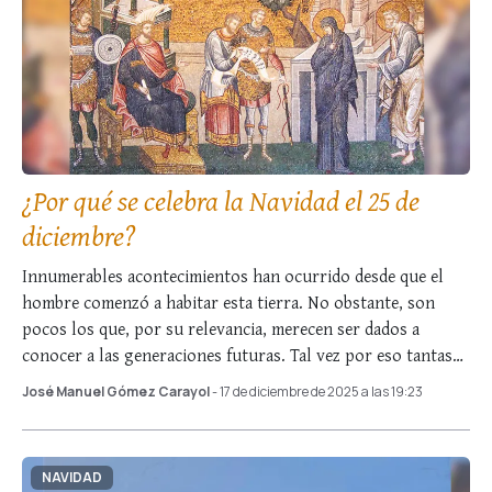
¿Por qué se celebra la Navidad el 25 de
diciembre?
Innumerables acontecimientos han ocurrido desde que el
hombre comenzó a habitar esta tierra. No obstante, son
pocos los que, por su relevancia, merecen ser dados a
conocer a las generaciones futuras. Tal vez por eso tantas
personas hayan emprendido esfuerzos …
José Manuel Gómez Carayol
- 17 de diciembre de 2025 a las 19:23
NAVIDAD