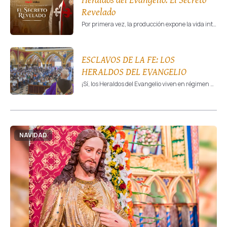
Revelado
Por primera vez, la producción expone la vida interna de la institución y revela la vida cotidiana de fe, formación y misión que viven sus miembros.
ESCLAVOS DE LA FE: LOS
HERALDOS DEL EVANGELIO
¡Sí, los Heraldos del Evangelio viven en régimen de esclavitud! Mientras cámaras y focos buscan «sombras» y «misterios» por detrás de portones cerrados, ignoran lo que está escrito a plena luz del sol, en el rostro, en el pecho y en el alma de cada persona consagrada a Jesucristo.
NAVIDAD