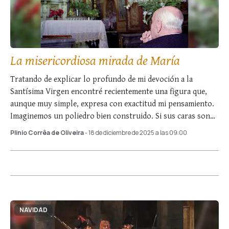
La misericordiosa mirada de María
Tratando de explicar lo profundo de mi devoción a la
Santísima Virgen encontré recientemente una figura que,
aunque muy simple, expresa con exactitud mi pensamiento.
Imaginemos un poliedro bien construido. Si sus caras son
triangulares, al mirar una de ellas …
Plinio Corrêa de Oliveira
- 18 de diciembre de 2025 a las 09:00
NAVIDAD