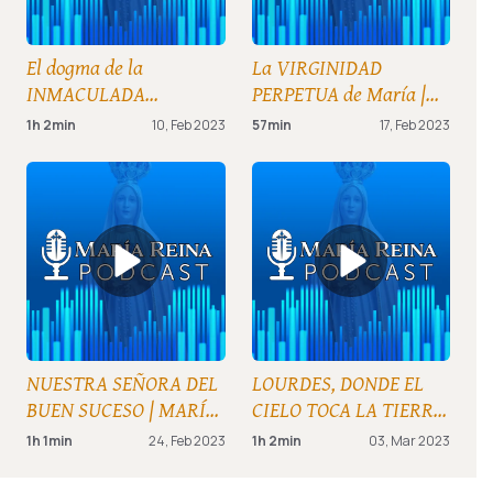
El dogma de la
La VIRGINIDAD
INMACULADA
PERPETUA de María |
CONCEPCIÓN | MARÍA
MARÍA REINA, el
1h 2min
10, Feb 2023
57min
17, Feb 2023
REINA, el Podcast de los
Podcast de los
Consagrados (9-feb-23)
Consagrados (16-feb-23)
NUESTRA SEÑORA DEL
LOURDES, DONDE EL
BUEN SUCESO | MARÍA
CIELO TOCA LA TIERRA
REINA, el Podcast de los
| MARÍA REINA, el
1h 1min
24, Feb 2023
1h 2min
03, Mar 2023
Consagrados (23-feb-23)
Podcast de los
Consagrados (2-mar-23)