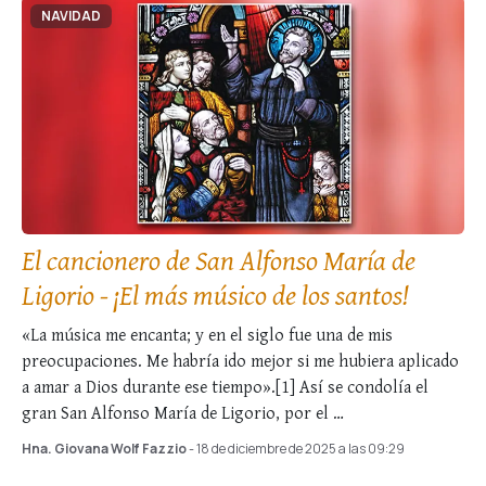
NAVIDAD
El cancionero de San Alfonso María de
Ligorio - ¡El más músico de los santos!
«La música me encanta; y en el siglo fue una de mis
preocupaciones. Me habría ido mejor si me hubiera aplicado
a amar a Dios durante ese tiempo».[1] Así se condolía el
gran San Alfonso María de Ligorio, por el …
Hna. Giovana Wolf Fazzio
- 18 de diciembre de 2025 a las 09:29