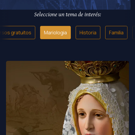
Seleccione un tema de interés:
rsos gratuitos
Mariologia
Historia
Familia