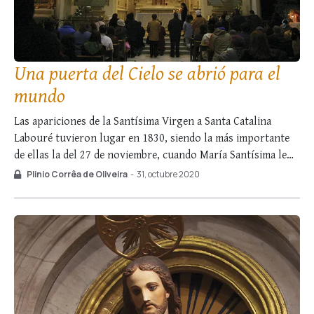
Una puerta del Cielo se abrió para el
mundo
Las apariciones de la Santísima Virgen a Santa Catalina
Labouré tuvieron lugar en 1830, siendo la más importante
de ellas la del 27 de noviembre, cuando María Santísima le
reveló los tesoros de dádivas celestiales destinados al
Plinio Corrêa de Oliveira
-
31, octubre 2020
mundo con la difusión de la Medalla Milagrosa. Cumple
recordar que, en aquella …