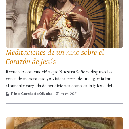
Meditaciones de un niño sobre el
Corazón de Jesús
Recuerdo con emoción que Nuestra Señora dispuso las
cosas de manera que yo viviera cerca de una iglesia tan
altamente cargada de bendiciones como es la iglesia del
Sagrado Corazón de Jesús.1 Allí asistía a Misa de domingo
Plinio Corrêa de Oliveira
-
31, mayo 2021
con mis padres desde que tenía consciencia de mí mismo. Ese
santuario …