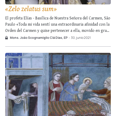
«Zelo zelatus sum»
El profeta Elías - Basílica de Nuestra Señora del Carmen, São
Paulo «Toda mi vida sentí una extraordinaria afinidad con la
Orden del Carmen y quise pertenecer a ella, movido en gran
medida por lo que tiene de profético, porque es la Orden
Mons. João Scognamiglio Clá Dias, EP
-
30, junio 2021
profética por excelencia», afirmaba el Prof. Plinio …