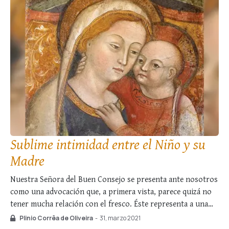
Sublime intimidad entre el Niño y su
Madre
Nuestra Señora del Buen Consejo se presenta ante nosotros
como una advocación que, a primera vista, parece quizá no
tener mucha relación con el fresco. Éste representa a una
reina de un pequeño país balcánico, lo cual se percibe en la
Plinio Corrêa de Oliveira
-
31, marzo 2021
figura, en los adornos y, aún más, en el …