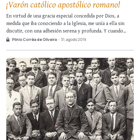
¡Varón católico apostólico romano!
En virtud de una gracia especial concedida por Dios, a
medida que iba conociendo a la Iglesia, me unía a ella sin
discutir, con una adhesión serena y profunda. Y cuando
supe que había gente que ponía en duda la divinidad y la
Plinio Corrêa de Oliveira
-
31, agosto 2019
propia existencia de Nuestro Señor pensaba yo: …