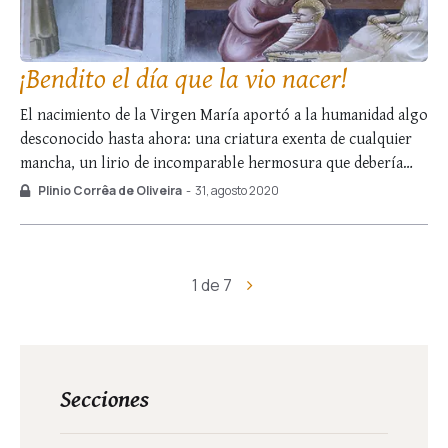
¡Bendito el día que la vio nacer!
El nacimiento de la Virgen María aportó a la humanidad algo
desconocido hasta ahora: una criatura exenta de cualquier
mancha, un lirio de incomparable hermosura que debería
alegrar a los coros angélicos y a la tierra entera. En medio
Plinio Corrêa de Oliveira
-
31, agosto 2020
del destierro del género humano corrompido, aparecía un
ser inmaculado, concebido …
1 de 7
Secciones