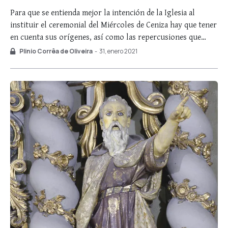
Para que se entienda mejor la intención de la Iglesia al
instituir el ceremonial del Miércoles de Ceniza hay que tener
en cuenta sus orígenes, así como las repercusiones que
tuvo en la época en la que fue establecido. Por lo tanto,
Plinio Corrêa de Oliveira
-
31, enero 2021
vamos a necesitar dirigir nuestra atención hacia un …