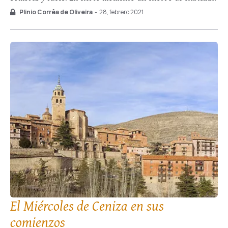
que ha conseguido abrirse camino en medio del follaje,
Plinio Corrêa de Oliveira
-
28, febrero 2021
ilumina intensamente una piedra, un insecto, una hoja seca,
los cuales se …
El Miércoles de Ceniza en sus
comienzos