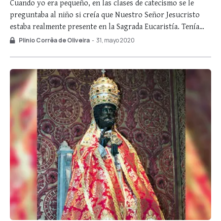
Cuando yo era pequeño, en las clases de catecismo se le
preguntaba al niño si creía que Nuestro Señor Jesucristo
estaba realmente presente en la Sagrada Eucaristía. Tenía
que dar una respuesta que me quedó grabada hasta hoy, muy
Plinio Corrêa de Oliveira
-
31, mayo 2020
bonita, como eran las respuestas del catecismo: «Creo que
Él está …