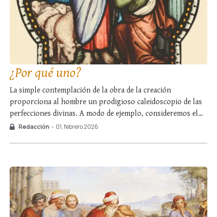
¿Por qué uno?
La simple contemplación de la obra de la creación
proporciona al hombre un prodigioso caleidoscopio de las
perfecciones divinas. A modo de ejemplo, consideremos el
movimiento migratorio de los gansos canadienses. ¿Quién
Redacción
-
01, febrero 2026
no se ha maravillado de la sabiduría que se manifiesta en
ellos? Atraviesan miles de kilómetros volando siempre …