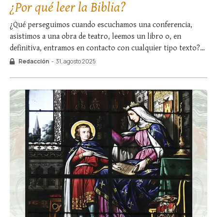
¿Por qué leer la Biblia?
¿Qué perseguimos cuando escuchamos una conferencia,
asistimos a una obra de teatro, leemos un libro o, en
definitiva, entramos en contacto con cualquier tipo texto?
En la primera parte de Este es el libro de los mandamientos
Redacción
-
31, agosto 2025
de Dios, una de sus primeras clases, Santo Tomás explicita
lo que todos …