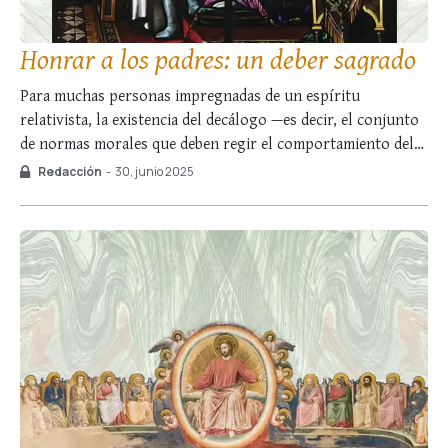
Honrar a los padres: un deber sagrado
Para muchas personas impregnadas de un espíritu
relativista, la existencia del decálogo —es decir, el conjunto
de normas morales que deben regir el comportamiento del
hombre con respecto a Dios y a sus semejantes— suena
Redacción
-
30, junio 2025
como algo arbitrario e irrazonable, una absurda imposición
a los seres humanos. Como afirma Santo …