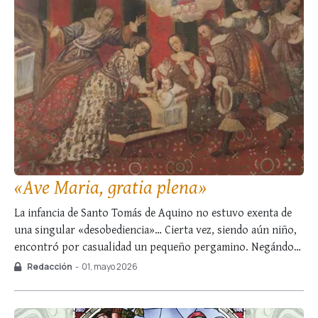
«Ave Maria, gratia plena»
La infancia de Santo Tomás de Aquino no estuvo exenta de
una singular «desobediencia»… Cierta vez, siendo aún niño,
encontró por casualidad un pequeño pergamino. Negándose
obstinadamente a soltarlo, lloraba con vehemencia ante los
Redacción
-
01, mayo 2026
intentos de arrebatárselo por la fuerza. Su pobre ama
incluso se resignó a bañarlo con la …