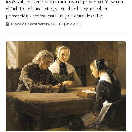
«Más vale prevenir que curar», reza el proverbio. Ya sea en
el ámbito de la medicina, ya en el de la seguridad, la
prevención se considera la mejor forma de evitar
enfermedades e incidentes. Cualquier intervención siempre
P. Mario Beccar Varela, EP
-
01, junio 2026
resulta más traumática que las acciones prudenciales. Desde
el principio, la Divina Providencia …