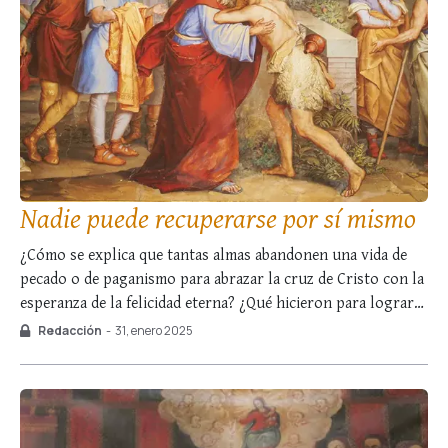
Nadie puede recuperarse por sí mismo
¿Cómo se explica que tantas almas abandonen una vida de
pecado o de paganismo para abrazar la cruz de Cristo con la
esperanza de la felicidad eterna? ¿Qué hicieron para lograr
un cambio tan radical? ¿Qué mérito tuvieron para ello?
Redacción
-
31, enero 2025
¡Ninguno! Se convirtieron sólo porque Dios lo quiso:
recibieron la …