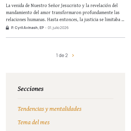
La venida de Nuestro Señor Jesucristo y la revelación del
mandamiento del amor transformaron profundamente las
relaciones humanas. Hasta entonces, la justicia se limitaba al
rigor de la ley del talión: «Ojo por ojo, diente por diente»
P. Cyril Avinash, EP
-
01, julio 2026
(Éx 21, 24). Al pronunciar las divinas palabras: «Haced el
bien a quienes …
1 de 2
Secciones
Tendencias y mentalidades
Tema del mes