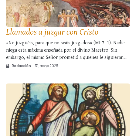
Llamados a juzgar con Cristo
«No juzguéis, para que no seáis juzgados» (Mt 7, 1). Nadie
niega esta máxima enseñada por el divino Maestro. Sin
embargo, el mismo Señor prometió a quienes le siguieran
que se sentarían en tronos para juzgar a las doce tribus de
Redacción
-
31, mayo 2025
Israel (cf. Mt 19, 28). ¿Hay contradicción en esto? …