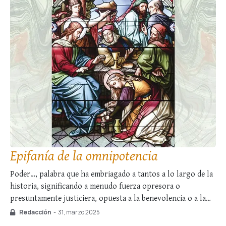
Epifanía de la omnipotencia
Poder…, palabra que ha embriagado a tantos a lo largo de la
historia, significando a menudo fuerza opresora o
presuntamente justiciera, opuesta a la benevolencia o a la
misericordia, fruto de la exacerbación de las pasiones
Redacción
-
31, marzo 2025
desordenadas por el pecado original. ¡Cuán diferente es el