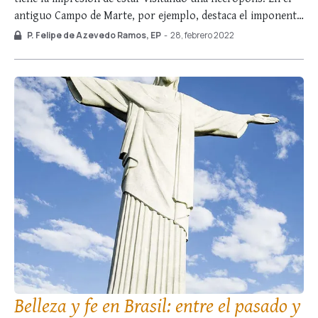
antiguo Campo de Marte, por ejemplo, destaca el imponente
mausoleo de Augusto, que conserva los restos de la dinastía
P. Felipe de Azevedo Ramos, EP
-
28, febrero 2022
julio-claudiana. Más allá de las murallas romanas se
encuentran las catacumbas, …
Belleza y fe en Brasil: entre el pasado y