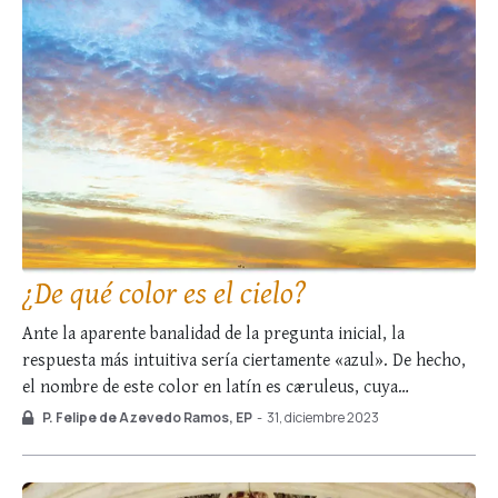
¿De qué color es el cielo?
Ante la aparente banalidad de la pregunta inicial, la
respuesta más intuitiva sería ciertamente «azul». De hecho,
el nombre de este color en latín es cæruleus, cuya
etimología se remonta al propio cielo —cælum—, como
P. Felipe de Azevedo Ramos, EP
-
31, diciembre 2023
delimitando: azul equivale a celeste. Sin embargo, el
desenlace de la cuestión no es tan …