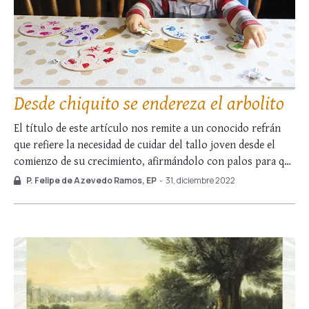
Desde chiquito se endereza el arbolito
El título de este artículo nos remite a un conocido refrán
que refiere la necesidad de cuidar del tallo joven desde el
comienzo de su crecimiento, afirmándolo con palos para que
no se tuerza y desbastándolo con podas. Aplicado a los
P. Felipe de Azevedo Ramos, EP
-
31, diciembre 2022
hombres, el adagio viene a relacionarse con la máxima …