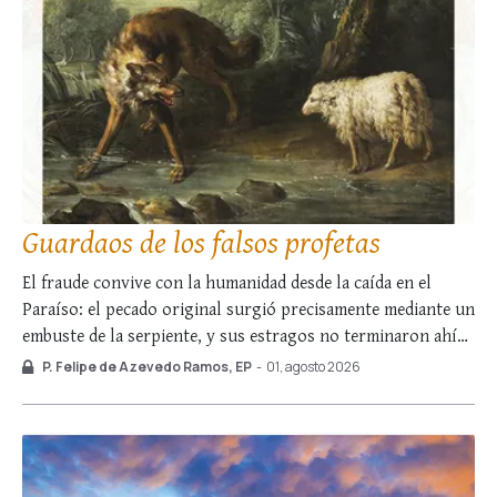
Guardaos de los falsos profetas
El fraude convive con la humanidad desde la caída en el
Paraíso: el pecado original surgió precisamente mediante un
embuste de la serpiente, y sus estragos no terminaron ahí…
Tras reírse Sara de la promesa divina de que daría a luz un
P. Felipe de Azevedo Ramos, EP
-
01, agosto 2026
hijo en su vejez, le mintió a Dios …