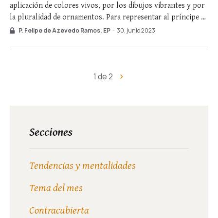
aplicación de colores vivos, por los dibujos vibrantes y por
la pluralidad de ornamentos. Para representar al príncipe de
la escolástica no fue diferente: el lienzo está lleno de
P. Felipe de Azevedo Ramos, EP
-
30, junio 2023
alegorías, cuyo significado requiere redoblado análisis.
Además, las inscripciones latinas están truncadas. …
1 de 2
Secciones
Tendencias y mentalidades
Tema del mes
Contracubierta