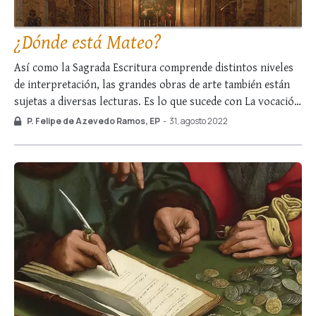
¿Dónde está Mateo?
Así como la Sagrada Escritura comprende distintos niveles
de interpretación, las grandes obras de arte también están
sujetas a diversas lecturas. Es lo que sucede con La vocación
de San Mateo, de Caravaggio. En ese óleo se distinguen dos
P. Felipe de Azevedo Ramos, EP
-
31, agosto 2022
planos: Jesús y Pedro, a la derecha, llamando al publicano
Mateo, …