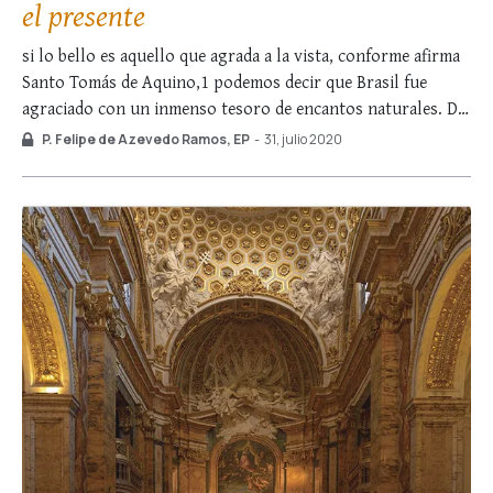
el presente
si lo bello es aquello que agrada a la vista, conforme afirma
Santo Tomás de Aquino,1 podemos decir que Brasil fue
agraciado con un inmenso tesoro de encantos naturales. De
hecho, el territorio nacional alberga riquezas inigualables.
P. Felipe de Azevedo Ramos, EP
-
31, julio 2020
Bajo la simbólica égida de la Cruz del Sur se extienden
bosques, praderas …