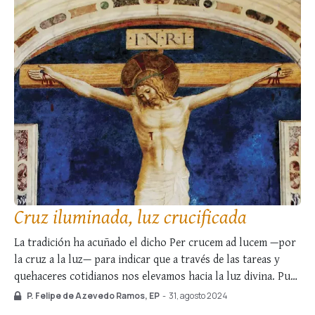
Cruz iluminada, luz crucificada
La tradición ha acuñado el dicho Per crucem ad lucem —por
la cruz a la luz— para indicar que a través de las tareas y
quehaceres cotidianos nos elevamos hacia la luz divina. Pues
bien, ¿y si dijéramos que la expresión contraria, Per lucem
P. Felipe de Azevedo Ramos, EP
-
31, agosto 2024
ad crucem —por la luz a …