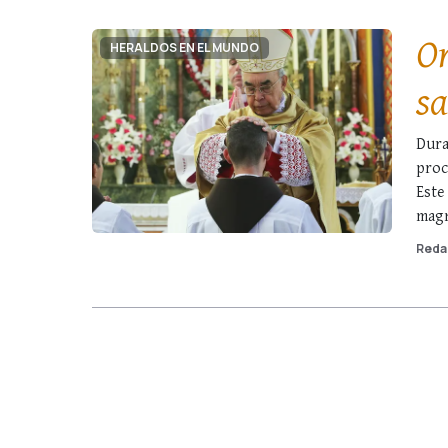
Or
HERALDOS EN EL MUNDO
sa
Ev
Dura
proc
Este
magn
acóli
Reda