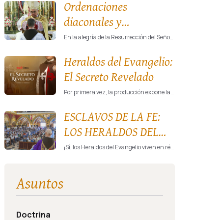
Ordenaciones
diaconales y
sacerdotales de
En la alegría de la Resurrección del Señor, los Heraldos del Evangelio vivirán un momento de gracia singular con la ordenación de 31 diáconos y 26 nuevos sacerdotes, los días 11 y 12 de abril, en celebraciones marcadas por la solemnidad y la esperanza de la Iglesia.
Heraldos del Evangelio
Heraldos del Evangelio:
El Secreto Revelado
Por primera vez, la producción expone la vida interna de la institución y revela la vida cotidiana de fe, formación y misión que viven sus miembros.
ESCLAVOS DE LA FE:
LOS HERALDOS DEL
EVANGELIO
¡Sí, los Heraldos del Evangelio viven en régimen de esclavitud! Mientras cámaras y focos buscan «sombras» y «misterios» por detrás de portones cerrados, ignoran lo que está escrito a plena luz del sol, en el rostro, en el pecho y en el alma de cada persona consagrada a Jesucristo.
Asuntos
Doctrina