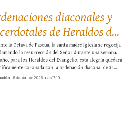
denaciones diaconales y
cerdotales de Heraldos del
angelio
nte la Octava de Pascua, la santa madre Iglesia se regocija
lamando la resurrección del Señor durante una semana.
 año, para los Heraldos del Evangelio, esta alegría quedará
íficamente coronada con la ordenación diaconal de 31
tos y la …
cción
- 6 de abril de 2026 a las 17:10