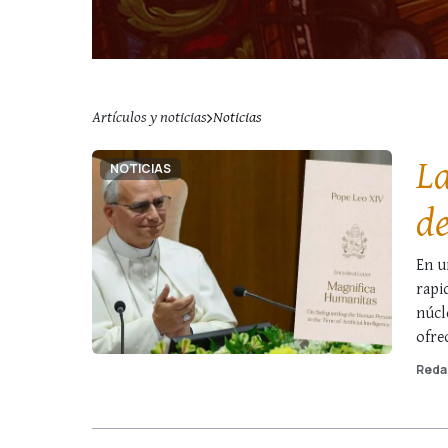
Artículos y noticias
Noticias
La
NOTICIAS
de
el
En u
rapi
al
núcl
ofre
inge
Reda