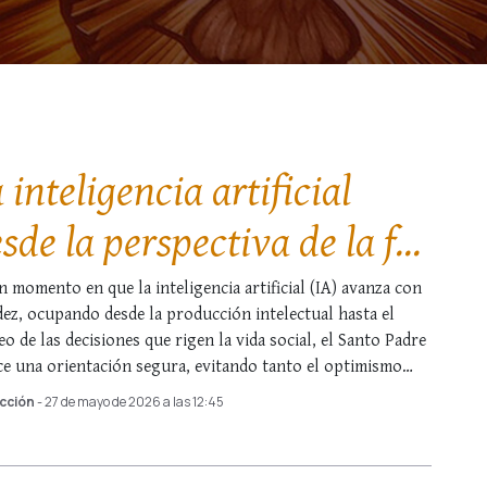
 inteligencia artificial
sde la perspectiva de la fe:
 llamamiento de León XIV
n momento en que la inteligencia artificial (IA) avanza con
dez, ocupando desde la producción intelectual hasta el
 «desarme» tecnológico
eo de las decisiones que rigen la vida social, el Santo Padre
ce una orientación segura, evitando tanto el optimismo
nuo …
cción
- 27 de mayo de 2026 a las 12:45