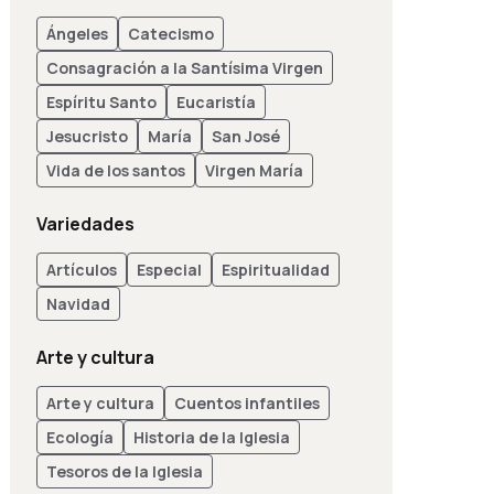
Ángeles
Catecismo
Consagración a la Santísima Virgen
Espíritu Santo
Eucaristía
Jesucristo
María
San José
Vida de los santos
Virgen María
Variedades
Artículos
Especial
Espiritualidad
Navidad
Arte y cultura
Arte y cultura
Cuentos infantiles
Ecología
Historia de la Iglesia
Tesoros de la Iglesia