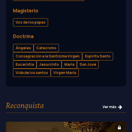
Magisterio
Voz de los papas
Doctrina
Ángeles
Catecismo
Consagración a la Santísima Virgen
Espíritu Santo
Eucaristía
Jesucristo
María
San José
Vida de los santos
Virgen María
Reconquista
Ver más