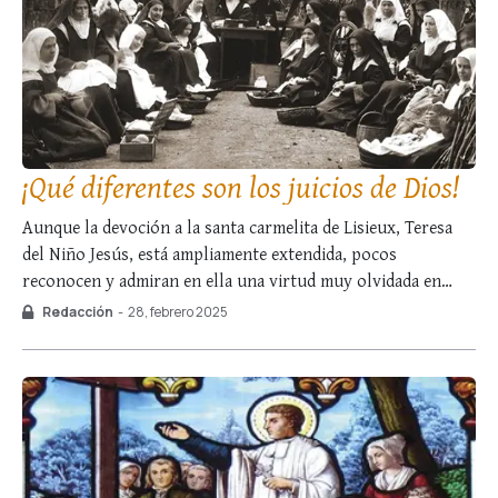
¡Qué diferentes son los juicios de Dios!
Aunque la devoción a la santa carmelita de Lisieux, Teresa
del Niño Jesús, está ampliamente extendida, pocos
reconocen y admiran en ella una virtud muy olvidada en
nuestros días: ¡la rectitud! Entre las distintas cualidades
Redacción
-
28, febrero 2025
sobrenaturales que adornaron su alma, se puede decir que la
rectitud le sirvió de cimentación …