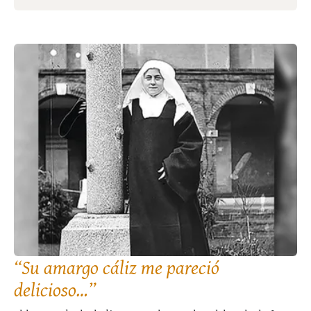
“Su amargo cáliz me pareció
delicioso…”