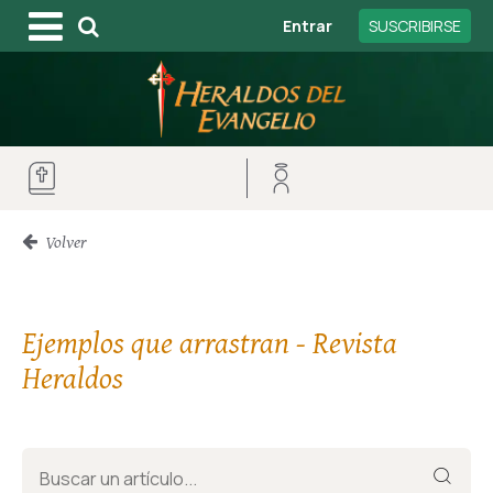
Entrar
SUSCRIBIRSE
Volver
Ejemplos que arrastran - Revista
Heraldos