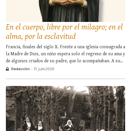
En el cuerpo, libre por el milagro; en el
alma, por la esclavitud
Francia, finales del siglo X. Frente a una iglesia consagrada a
la Madre de Dios, un niño espera solo el regreso de su ama y
de algunos criados de su padre, que lo acompañaban. A su
tierna edad, padecía una enfermedad que le había privado de
Redacción
-
31, julio 2026
la fuerza de sus …