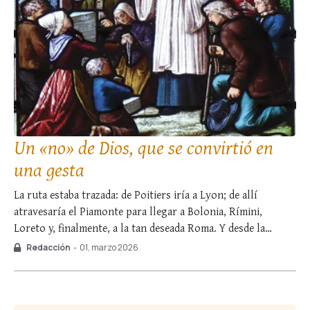
Un «no» de Dios, que se convirtió en
una gesta
La ruta estaba trazada: de Poitiers iría a Lyon; de allí
atravesaría el Piamonte para llegar a Bolonia, Rímini,
Loreto y, finalmente, a la tan deseada Roma. Y desde la
Ciudad Eterna pasaría a Canadá, Japón o cualquier otro
Redacción
-
01, marzo 2026
remoto lugar del mundo donde no se hubiera oído hablar de
…