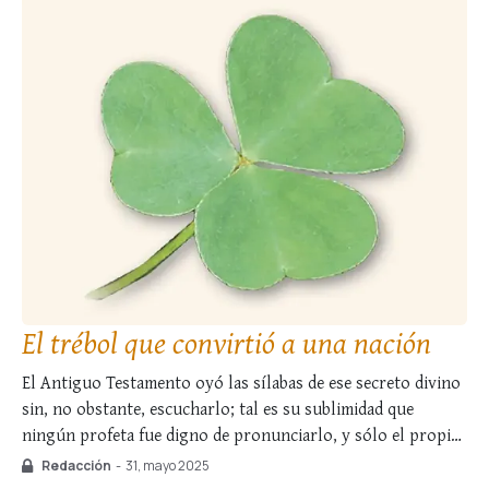
El trébol que convirtió a una nación
El Antiguo Testamento oyó las sílabas de ese secreto divino
sin, no obstante, escucharlo; tal es su sublimidad que
ningún profeta fue digno de pronunciarlo, y sólo el propio
Verbo de Dios pudo revelarlo: la Santísima Trinidad.
Redacción
-
31, mayo 2025
Desvelada en algunos de sus enigmas, esta realidad divina no