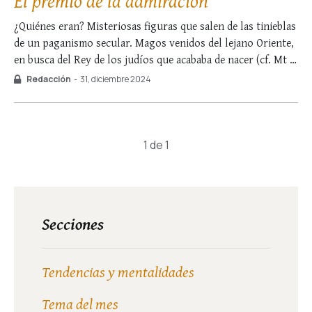
El premio de la admiración
¿Quiénes eran? Misteriosas figuras que salen de las tinieblas
de un paganismo secular. Magos venidos del lejano Oriente,
en busca del Rey de los judíos que acababa de nacer (cf. Mt 2,
2). Su insólita caravana puso en alerta a la adormecida
Redacción
-
31, diciembre 2024
Jerusalén: habitantes atónitos, fariseos sobresaltados, un
monarca nervioso …
1 de 1
Secciones
Tendencias y mentalidades
Tema del mes