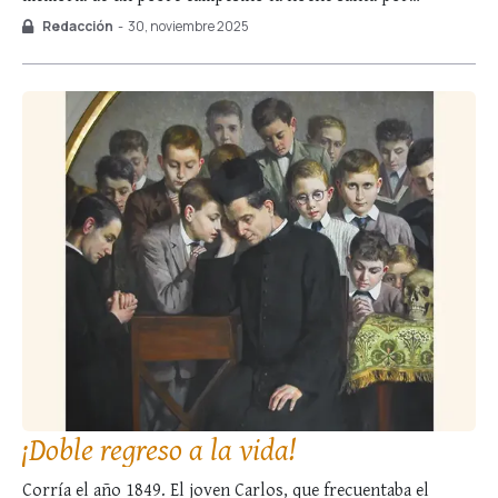
excelencia en la que el Salvador vino al mundo. No obstante,
Redacción
-
30, noviembre 2025
la situación en la que se encontraba difería …
¡Doble regreso a la vida!
Corría el año 1849. El joven Carlos, que frecuentaba el