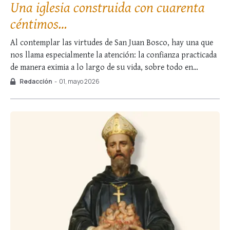
Una iglesia construida con cuarenta
céntimos…
Al contemplar las virtudes de San Juan Bosco, hay una que
nos llama especialmente la atención: la confianza practicada
de manera eximia a lo largo de su vida, sobre todo en
asuntos relacionados con la Congregación Salesiana.
Redacción
-
01, mayo 2026
Muchas veces, de hecho, el auxilio divino parecía tardar
demasiado… sometiéndolo a duras …