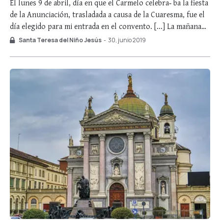
El lunes 9 de abril, día en que el Carmelo celebra‑ ba la fiesta
de la Anunciación, trasladada a causa de la Cuaresma, fue el
día elegido para mi entrada en el convento. [...] La mañana
de ese gran día, después de echar un último vistazo a los
Santa Teresa del Niño Jesús
-
30, junio 2019
Buissonnets, gracioso …