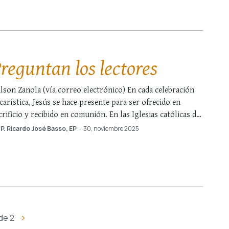
reguntan los lectores
lson Zanola (vía correo electrónico) En cada celebración
carística, Jesús se hace presente para ser ofrecido en
crificio y recibido en comunión. En las Iglesias católicas de
to oriental —melquita, maronita y ucraniano, entre otros—
P. Ricardo José Basso, EP
-
30, noviembre 2025
 prescribe que la sagrada comunión se distribuya
bitualmente a los fieles bajo las especies …
 de 2