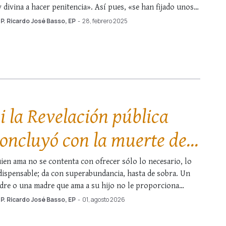
y divina a hacer penitencia». Así pues, «se han fijado unos
as penitenciales, en los que se dediquen los fieles de manera
P. Ricardo José Basso, EP
-
28, febrero 2025
pecial a la oración, realicen obras …
i la Revelación pública
oncluyó con la muerte del
ltimo apóstol…
ien ama no se contenta con ofrecer sólo lo necesario, lo
dispensable; da con superabundancia, hasta de sobra. Un
dre o una madre que ama a su hijo no le proporciona
icamente los alimentos indispensables para subsistir, sino
P. Ricardo José Basso, EP
-
01, agosto 2026
e, en la medida de sus posibilidades, también le procura
bidas refrescantes, …