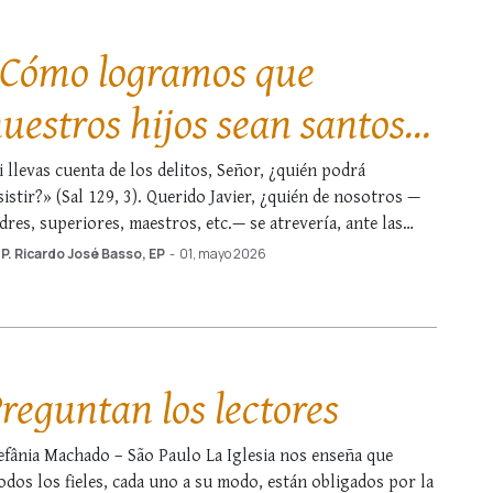
Cómo logramos que
uestros hijos sean santos
i nosotros no lo somos?
i llevas cuenta de los delitos, Señor, ¿quién podrá
sistir?» (Sal 129, 3). Querido Javier, ¿quién de nosotros —
dres, superiores, maestros, etc.— se atrevería, ante las
rsonas de las que somos responsables, a presumir de
P. Ricardo José Basso, EP
-
01, mayo 2026
estra propia santidad? Nadie, sin duda. Sin embargo, el
cho de constatar que aún no …
reguntan los lectores
efânia Machado – São Paulo La Iglesia nos enseña que
odos los fieles, cada uno a su modo, están obligados por la