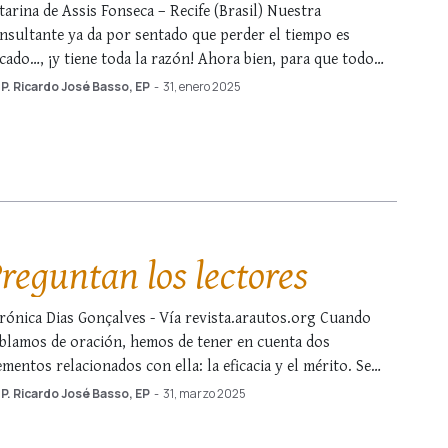
tarina de Assis Fonseca – Recife (Brasil) Nuestra
nsultante ya da por sentado que perder el tiempo es
cado…, ¡y tiene toda la razón! Ahora bien, para que todo
ede muy claro, la primera pregunta sería: ¿qué es perder el
P. Ricardo José Basso, EP
-
31, enero 2025
empo? Causa mucha preocupación hoy en día, y no sin …
reguntan los lectores
rónica Dias Gonçalves - Vía revista.arautos.org Cuando
blamos de oración, hemos de tener en cuenta dos
ementos relacionados con ella: la eficacia y el mérito. Se
nsidera que la oración es eficaz cuando la súplica es
P. Ricardo José Basso, EP
-
31, marzo 2025
cuchada favorablemente y alcanza su objetivo. En los
ntos evangelios hay numerosos relatos de …