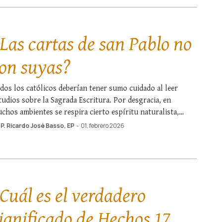
Las cartas de san Pablo no
on suyas?
dos los católicos deberían tener sumo cuidado al leer
tudios sobre la Sagrada Escritura. Por desgracia, en
chos ambientes se respira cierto espíritu naturalista,
sitivista y racionalista que confunde las mentes. Contra
P. Ricardo José Basso, EP
-
01, febrero 2026
to advertía el papa Benedicto XVI en una de sus audiencias
bre el gran doctor de la Biblia, …
Cuál es el verdadero
ignificado de Hechos 17,