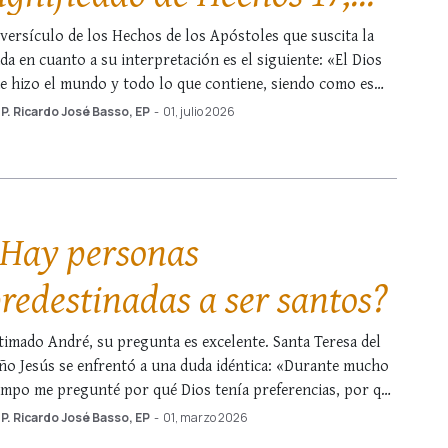
4?
 versículo de los Hechos de los Apóstoles que suscita la
da en cuanto a su interpretación es el siguiente: «El Dios
e hizo el mundo y todo lo que contiene, siendo como es
ñor de cielo y tierra, no habita en templos construidos por
P. Ricardo José Basso, EP
-
01, julio 2026
nos humanas». En primer lugar, …
Hay personas
redestinadas a ser santos?
timado André, su pregunta es excelente. Santa Teresa del
ño Jesús se enfrentó a una duda idéntica: «Durante mucho
empo me pregunté por qué Dios tenía preferencias, por qué
 todas las almas recibían el mismo grado de gracias».1
P. Ricardo José Basso, EP
-
01, marzo 2026
uiere saber cuál fue la respuesta que encontró? Enseguida