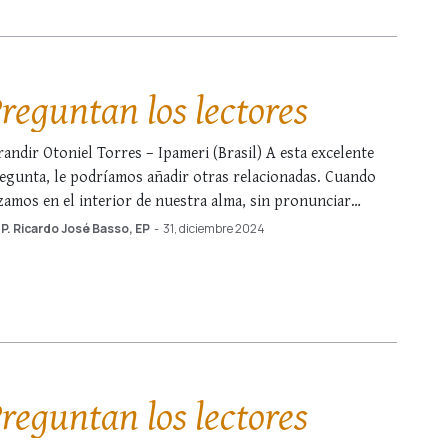
 veremos. …
reguntan los lectores
randir Otoniel Torres – Ipameri (Brasil) A esta excelente
egunta, le podríamos añadir otras relacionadas. Cuando
zamos en el interior de nuestra alma, sin pronunciar
labra alguna, ¿los ángeles y los santos realmente tienen
P. Ricardo José Basso, EP
-
31, diciembre 2024
nocimiento de nuestras oraciones? ¿Nuestro ángel de la
arda sabe lo que pensamos en todo momento? …
reguntan los lectores