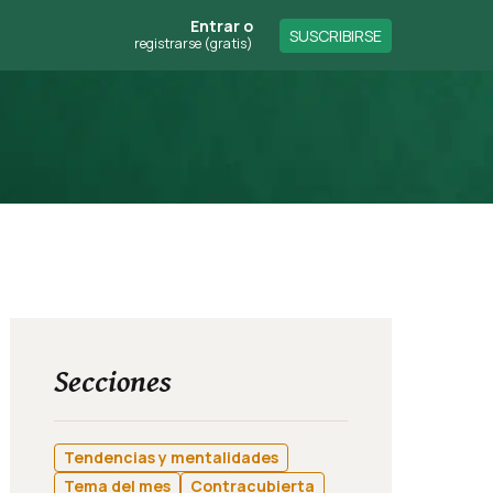
Entrar
o
SUSCRIBIRSE
registrarse (gratis)
Secciones
Tendencias y mentalidades
Tema del mes
Contracubierta