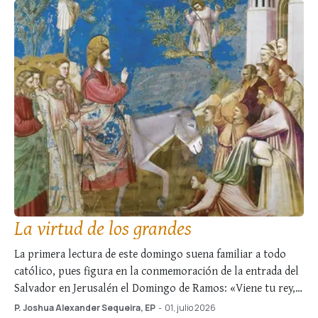
La virtud de los grandes
La primera lectura de este domingo suena familiar a todo
católico, pues figura en la conmemoración de la entrada del
Salvador en Jerusalén el Domingo de Ramos: «Viene tu rey,
justo y triunfador, pobre y montado en un borrico» (Zac 9,
P. Joshua Alexander Sequeira, EP
-
01, julio 2026