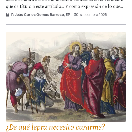
que da título a este artículo… Y como expresión de lo que
ocurre en las almas con respecto al don de la fe, la metáfora
P. João Carlos Gomes Barroso, EP
-
30, septiembre 2025
del grano de mostaza nos introduce …
¿De qué lepra necesito curarme?