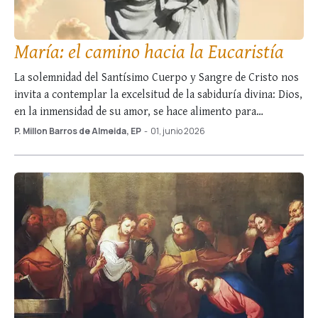
María: el camino hacia la Eucaristía
La solemnidad del Santísimo Cuerpo y Sangre de Cristo nos
invita a contemplar la excelsitud de la sabiduría divina: Dios,
en la inmensidad de su amor, se hace alimento para
permanecer con nosotros en lo más íntimo de nuestro ser.
P. Millon Barros de Almeida, EP
-
01, junio 2026
Como enseña la escolástica, todo agente obra en
proporción y …