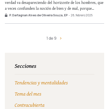
verdad va desapareciendo del horizonte de los hombres, que
a veces confunden la noción de bien y de mal, porque
adoptan para sí guías ciegos, que los harán caer en un
P. Dartagnan Alves de Oliveira Souza, EP
-
28, febrero 2025
abismo (cf. Lc 6, 39). El Prof. Plinio Corrêa …
1 de 9
Secciones
Tendencias y mentalidades
Tema del mes
Contracubierta