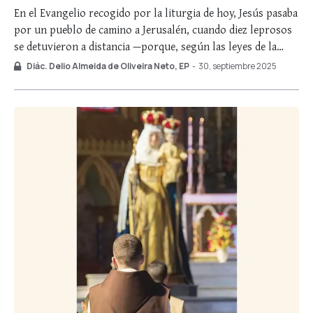
En el Evangelio recogido por la liturgia de hoy, Jesús pasaba
por un pueblo de camino a Jerusalén, cuando diez leprosos
se detuvieron a distancia —porque, según las leyes de la
época, las personas afectadas por enfermedades infecciosas
Diác. Delio Almeida de Oliveira Neto, EP
-
30, septiembre 2025
tenían prohibido acercarse a las sanas— y le suplicaron:
«Ten compasión de …