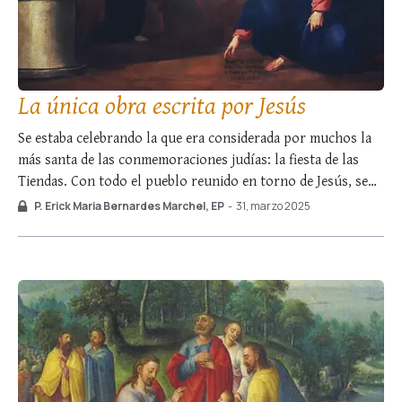
La única obra escrita por Jesús
Se estaba celebrando la que era considerada por muchos la
más santa de las conmemoraciones judías: la fiesta de las
Tiendas. Con todo el pueblo reunido en torno de Jesús, se
creó un momento oportuno para que sus enemigos
P. Erick Maria Bernardes Marchel, EP
-
31, marzo 2025
intentaran hacerlo caer en una trampa. Le presentaron una
mujer sorprendida …