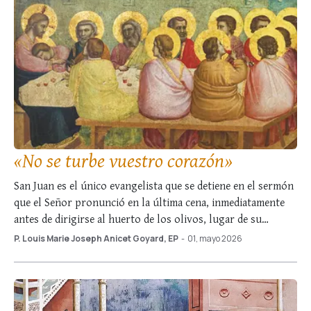
«No se turbe vuestro corazón»
San Juan es el único evangelista que se detiene en el sermón
que el Señor pronunció en la última cena, inmediatamente
antes de dirigirse al huerto de los olivos, lugar de su
prendimiento. El Evangelio de este domingo recoge el
P. Louis Marie Joseph Anicet Goyard, EP
-
01, mayo 2026
comienzo de ese sermón, en el que el divino Maestro …