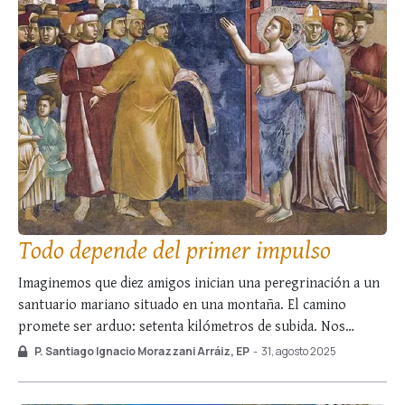
Todo depende del primer impulso
Imaginemos que diez amigos inician una peregrinación a un
santuario mariano situado en una montaña. El camino
promete ser arduo: setenta kilómetros de subida. Nos
preguntamos: ¿cuántos de ellos llegarán a la meta? Muy
P. Santiago Ignacio Morazzani Arráiz, EP
-
31, agosto 2025
sencillo. Aquellos que, al marchar, afirmen con convicción:
«Iré hasta el final». La experiencia demuestra que …