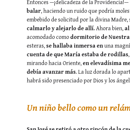
Entonces —¡delicadeza de la Providencia!—
balar
, haciendo un ruido que podría moles
embebido de solicitud por la divina Madre, 
calmarlo y alejarlo de allí.
Ahora bien,
al
acomodado como
dormitorio de Nuestra
esteras,
se hallaba inmersa en
una magní
cuenta de que María estaba de rodillas
mirando hacia Oriente,
en elevadísima m
debía avanzar más
. La luz dorada lo apar
habrá sido presenciado por Dios y los ángel
Un niño bello como un relá
San José se retiró a otro rincón de la cu