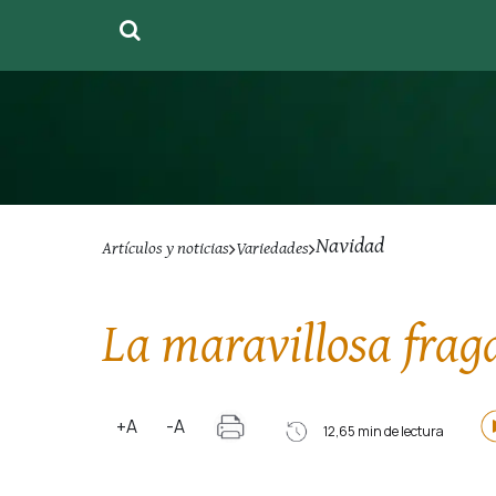
Navidad
Artículos y noticias
Variedades
La maravillosa frag
+A
-A
12,65 min de lectura