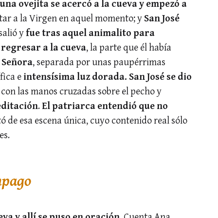
una ovejita se acercó a la cueva y empezó a
tar a la Virgen en aquel momento; y
San José
salió y
fue tras aquel animalito para
 regresar a la cueva
, la parte que él había
 Señora
, separada por unas paupérrimas
fica e
intensísima luz dorada. San José se dio
, con las manos cruzadas sobre el pecho y
editación
.
El patriarca entendió que no
tó de esa escena única, cuyo contenido real sólo
es.
mpago
eva y allí se puso en oración
. Cuenta Ana