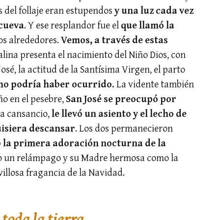
 del follaje eran estupendos
y una luz cada vez
 cueva
. Y ese resplandor fue el
que llamó la
s alrededores.
Vemos, a través de estas
talina presenta el nacimiento del Niño Dios, con
osé, la actitud de la Santísima Virgen, el parto
omo podría haber ocurrido.
La vidente también
ño en el pesebre,
San José se preocupó por
ba cansancio,
le llevó un asiento y el lecho de
uisiera descansar
. Los dos permanecieron
 la primera adoración nocturna de la
mo un relámpago y su Madre hermosa como la
llosa fragancia de la Navidad.
toda la tierra