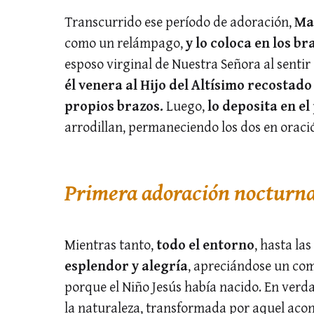
Transcurrido ese período de adoración,
Mar
como un relámpago,
y lo coloca en los br
esposo virginal de Nuestra Señora al senti
él venera al Hijo del Altísimo recostad
propios brazos.
Luego,
lo deposita en el
arrodillan, permaneciendo los dos en oración
Primera adoración nocturna 
Mientras tanto,
todo el entorno
, hasta la
esplendor y alegría
, apreciándose un co
porque el Niño Jesús había nacido. En verdad
la naturaleza, transformada por aquel acont