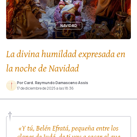
NAVIDAD
La divina humildad expresada en
la noche de Navidad
Por Card. Raymundo Damasceno Assis
17 de diciembre de 2025 a las 18:36
«Y tú, Belén Efratá, pequeña entre los
clanes de Judá, de ti voy a sacar al que