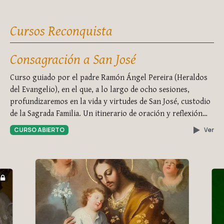
Cursos Reconquista
Consagración a San José
Curso guiado por el padre Ramón Ángel Pereira (Heraldos
del Evangelio), en el que, a lo largo de ocho sesiones,
profundizaremos en la vida y virtudes de San José, custodio
de la Sagrada Familia. Un itinerario de oración y reflexión
que culmina con la consagración personal, fortaleciendo
CURSO ABIERTO
Ver
nuestra confianza en Dios y nuestra devoción al glorioso
Patriarca.