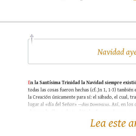
Navidad aye
E
n la Santísima Trinidad la Navidad siempre existi
todas las cosas fueron hechas (cf. Jn 1, 1-3) también 
la Creación únicamente para sí: el sábado, el cual, tr
lugar al «día del Señor» —
dies Dominicus
. Así, en lo
el ápice de ella, es decir, el Verbo Encarnado: por es
Lea este a