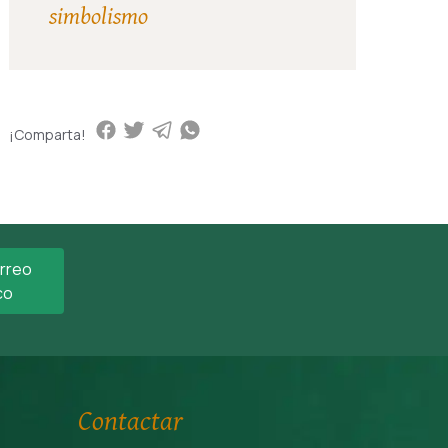
simbolismo
¡Comparta!
orreo
co
Contactar