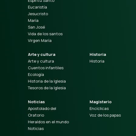
Espíritu Santo
Eucaristía
Jesucristo
María
San José
Vida de los santos
Virgen María
Arte y cultura
Historia
Arte y cultura
Historia
Cuentos infantiles
Ecología
Historia de la Iglesia
Tesoros de la Iglesia
Noticias
Magisterio
Apostolado del
Encíclicas
Oratorio
Voz de los papas
Heraldos en el mundo
Noticias