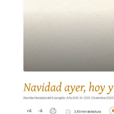
Navidad ayer, hoy y
Revista Heraldos del Evangelio. Año XVIII. N.º 209. Diciembre 2020
+A
-A
2,83 min de lectura