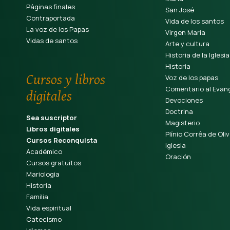
Páginas finales
San José
Contraportada
Vida de los santos
La voz de los Papas
Virgen María
Vidas de santos
Arte y cultura
Historia de la Iglesia
Historia
Cursos y libros
Voz de los papas
Comentario al Evang
digitales
Devociones
Doctrina
Sea suscriptor
Magisterio
Libros digitales
Plínio Corrêa de Oliv
Cursos Reconquista
Iglesia
Académico
Oración
Cursos gratuitos
Mariologia
Historia
Familia
Vida espiritual
Catecismo