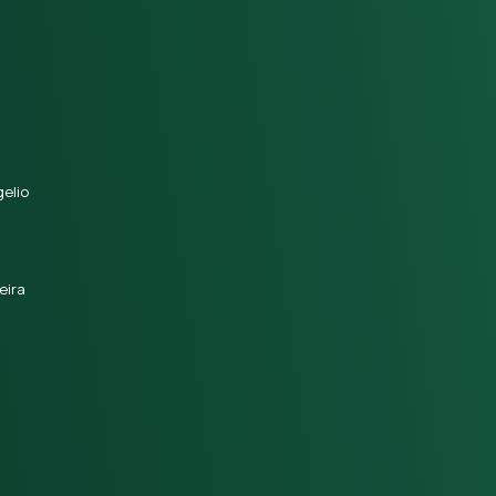
elio
eira