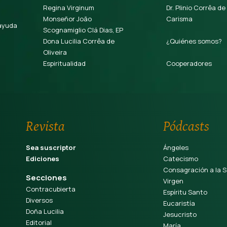
Regina Virginum
Dr. Plinio Corrêa de
Monseñor João
Carisma
ayuda
Scognamiglio Clá Dias, EP
Dona Lucilia Corrêa de
¿Quiénes somos?
Oliveira
Espiritualidad
Cooperadores
Revista
Pódcasts
Sea suscriptor
Ángeles
Ediciones
Catecismo
Consagración a la S
Secciones
Virgen
Contracubierta
Espíritu Santo
Diversos
Eucaristía
Doña Lucilia
Jesucristo
Editorial
María