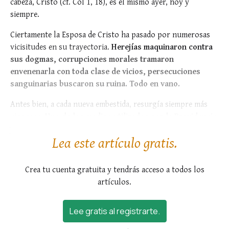
cabeza, Cristo (cf. Col 1, 18), es el mismo ayer, hoy y
siempre.
Ciertamente la Esposa de Cristo ha pasado por numerosas
vicisitudes en su trayectoria.
Herejías maquinaron contra
sus dogmas, corrupciones morales tramaron
envenenarla con toda clase de vicios, persecuciones
sanguinarias buscaron su ruina. Todo en vano.
Antes bien, a cada nueva embestida, resurgía siempre más
vigorosa.
Uno de los medios utilizados por la Providencia
para...
Lea este artículo gratis.
Crea tu cuenta gratuita y tendrás acceso a todos los
artículos.
Lee gratis al registrarte.