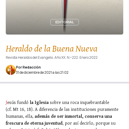
EDITORIAL
Heraldo de la Buena Nueva
Revista Heraldos del Evangelio. Año XX. N.º 222. Enero 2022
Por Redacción
31 de diciembre de 2021 a las 21:02
J
esús fundó
la Iglesia
sobre una roca inquebrantable
(cf. Mt 16, 18). A diferencia de las instituciones puramente
humanas, ella,
además de ser inmortal, conserva una
frescura de eterna juventud
, por así decirlo, porque su