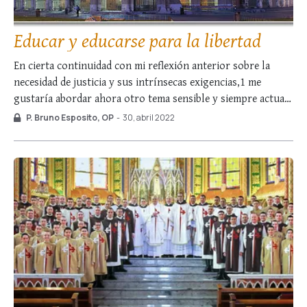
Educar y educarse para la libertad
En cierta continuidad con mi reflexión anterior sobre la
necesidad de justicia y sus intrínsecas exigencias,1 me
gustaría abordar ahora otro tema sensible y siempre actual:
la libertad. A primera vista, para la mayoría de la gente
P. Bruno Esposito, OP
-
30, abril 2022
probablemente pasará desapercibida la íntima conexión
entre esas dos columnas sobre las que …