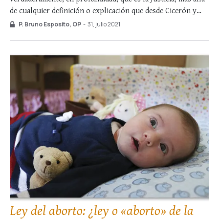
de cualquier definición o explicación que desde Cicerón y
Ulpiano en adelante nos haya sido dada al respecto. Sólo
P. Bruno Esposito, OP
-
31, julio 2021
cuando uno se siente víctima de una injusticia objetiva
comienza a entender la importancia, …
Ley del aborto: ¿ley o «aborto» de la