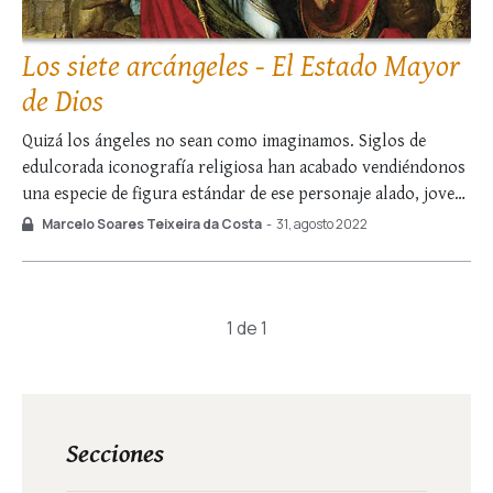
Los siete arcángeles - El Estado Mayor
de Dios
Quizá los ángeles no sean como imaginamos. Siglos de
edulcorada iconografía religiosa han acabado vendiéndonos
una especie de figura estándar de ese personaje alado, joven
—o niño, al gusto del consumidor—, vestido con trajes
Marcelo Soares Teixeira da Costa
-
31, agosto 2022
ligeros o nulos y ejerciendo despreocupadamente sus dotes
de violinista por toda la eternidad. Ahora bien, …
1 de 1
Secciones