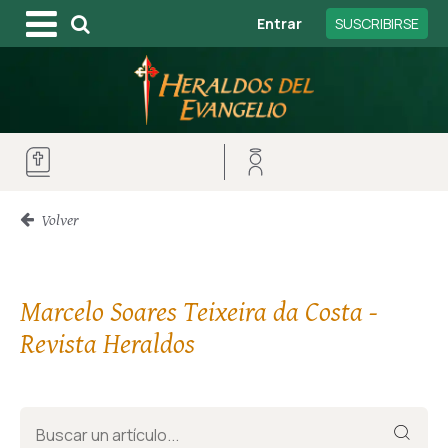
Entrar
SUSCRIBIRSE
Volver
Marcelo Soares Teixeira da Costa -
Revista Heraldos