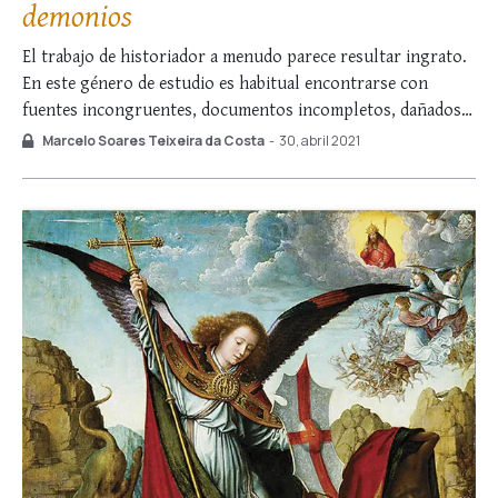
demonios
El trabajo de historiador a menudo parece resultar ingrato.
En este género de estudio es habitual encontrarse con
fuentes incongruentes, documentos incompletos, dañados o
incluso dudosos. A veces no hay más remedio que acudir a la
Marcelo Soares Teixeira da Costa
-
30, abril 2021
estimación y a la deducción, recursos que suelen
convertirse más bien en un pálpito …