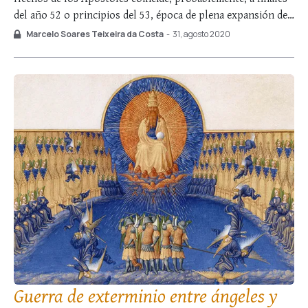
del año 52 o principios del 53, época de plena expansión de
la Iglesia. Aunque no había pasado mucho tiempo de la
Marcelo Soares Teixeira da Costa
-
31, agosto 2020
muerte de Nuestro Señor Jesucristo —menos de veinte años
— …
Guerra de exterminio entre ángeles y