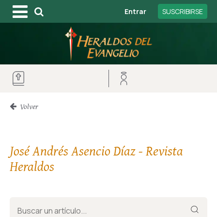
Entrar
SUSCRIBIRSE
Volver
José Andrés Asencio Díaz - Revista
Heraldos