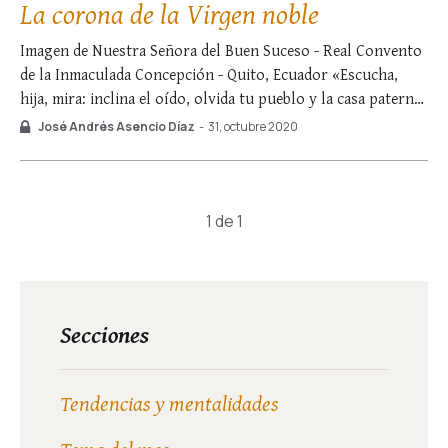
La corona de la Virgen noble
Imagen de Nuestra Señora del Buen Suceso - Real Convento
de la Inmaculada Concepción - Quito, Ecuador «Escucha,
hija, mira: inclina el oído, olvida tu pueblo y la casa paterna;
prendado está el rey de tu belleza: póstrate ante él, que él es
José Andrés Asencio Díaz
-
31, octubre 2020
tu señor. […] Ya entra la princesa, …
1 de 1
Secciones
Tendencias y mentalidades