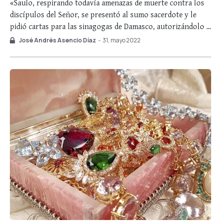
«Saulo, respirando todavía amenazas de muerte contra los
discípulos del Señor, se presentó al sumo sacerdote y le
pidió cartas para las sinagogas de Damasco, autorizándolo a
traerse encadenados a Jerusalén a los que descubriese que
José Andrés Asencio Díaz
-
31, mayo 2022
pertenecían al Camino [escuela o doctrina de Jesús],
hombres y mujeres» (Hch 9, 1-2). …