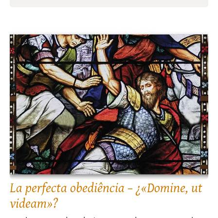
La perfecta obediência – ¿«Domine, ut
videam»?