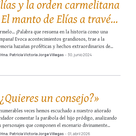
lías y la orden carmelitana
 El manto de Elías a través
e los tiempos
rmelo… ¡Palabra que resuena en la historia como una
mpana! Evoca acontecimientos grandiosos, trae a la
moria hazañas proféticas y hechos extraordinarios de
mbres escogidos. Montaña de los profetas, donde Elías, el
Hna. Patricia Victoria Jorge Villegas
-
30, junio 2024
neo, se enfrentó a los sacerdotes de Baal y los mató en el
rrente de Quisón (cf. 1 …
¿Quieres un consejo?»
numerables veces hemos escuchado a nuestro añorado
ndador comentar la parábola del hijo pródigo, analizando
s personajes que componen el escenario divinamente
eado por Nuestro Señor Jesucristo: el padre, el hermano
Hna. Patricia Victoria Jorge Villegas
-
01, abril 2026