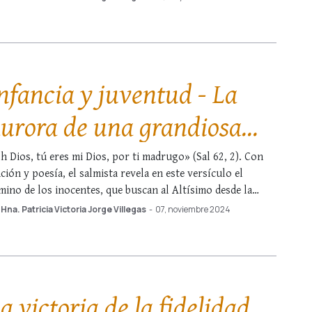
riminal? Sí. ¿Qué ley había quebrantado? La ley que …
nfancia y juventud - La
urora de una grandiosa
ocación
h Dios, tú eres mi Dios, por ti madrugo» (Sal 62, 2). Con
ción y poesía, el salmista revela en este versículo el
mino de los inocentes, que buscan al Altísimo desde la
borada de sus vidas. En efecto, así como el amanecer
Hna. Patricia Victoria Jorge Villegas
-
07, noviembre 2024
ntiene los esplendores que el sol manifestará …
a victoria de la fidelidad