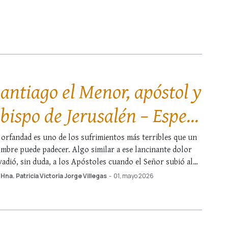
yor, el propio hijo pródigo en sus diversas actitudes de
ma. No obstante, un día nos sorprendió oírle comentar …
antiago el Menor, apóstol y
bispo de Jerusalén – Espejo
e Cristo
 orfandad es uno de los sufrimientos más terribles que un
mbre puede padecer. Algo similar a ese lancinante dolor
vadió, sin duda, a los Apóstoles cuando el Señor subió al
elo. Aquel a quien tenían por maestro, modelo, padre,
Hna. Patricia Victoria Jorge Villegas
-
01, mayo 2026
igo y redentor se había marchado… Una nube lo cubrió …