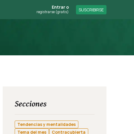
Entrar
o
SUSCRIBIRSE
registrarse (gratis)
Secciones
Tendencias y mentalidades
Tema del mes
Contracubierta