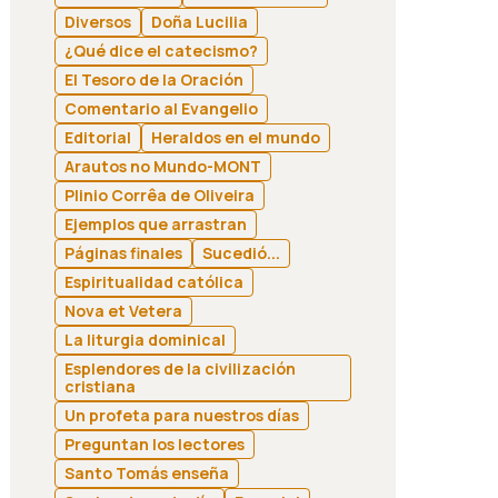
Diversos
Doña Lucilia
¿Qué dice el catecismo?
El Tesoro de la Oración
Comentario al Evangelio
Editorial
Heraldos en el mundo
Arautos no Mundo-MONT
Plinio Corrêa de Oliveira
Ejemplos que arrastran
Páginas finales
Sucedió...
Espiritualidad católica
Nova et Vetera
La liturgia dominical
Esplendores de la civilización
cristiana
Un profeta para nuestros días
Preguntan los lectores
Santo Tomás enseña