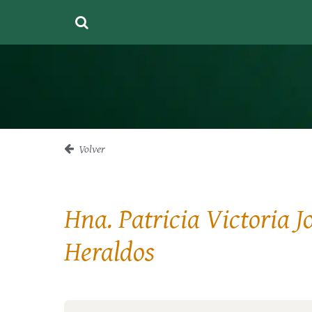
Volver
Hna. Patricia Victoria J
Heraldos