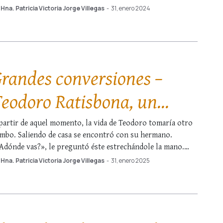
ropa asistió a algo diferente: Enrique III había dejado la
Hna. Patricia Victoria Jorge Villegas
-
31, enero 2024
tela de su hijo en manos del papa Víctor II, …
randes conversiones –
eodoro Ratisbona, un
uténtico hijo de Israel - De
partir de aquel momento, la vida de Teodoro tomaría otro
mbo. Saliendo de casa se encontró con su hermano.
a sinagoga a la Iglesia
Adónde vas?», le preguntó éste estrechándole la mano.
quí cerca», le respondió. De hecho, estaba «cerca»… Sólo
atólica
Hna. Patricia Victoria Jorge Villegas
-
31, enero 2025
ría un paso para llegar al destino deseado: un paso, un
itarse el …