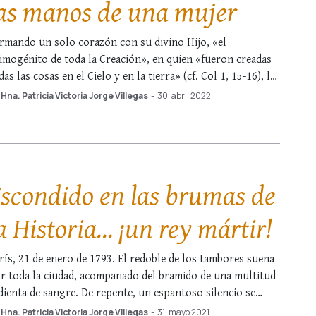
as manos de una mujer
rmando un solo corazón con su divino Hijo, «el
imogénito de toda la Creación», en quien «fueron creadas
das las cosas en el Cielo y en la tierra» (cf. Col 1, 15-16), la
ntísima Virgen es el eje en torno al cual giran los
Hna. Patricia Victoria Jorge Villegas
-
30, abril 2022
ontecimientos de la Historia. Dios lo …
scondido en las brumas de
a Historia… ¡un rey mártir!
rís, 21 de enero de 1793. El redoble de los tambores suena
r toda la ciudad, acompañado del bramido de una multitud
dienta de sangre. De repente, un espantoso silencio se
odera de la plaza cuando el criminal llega al cadalso.
Hna. Patricia Victoria Jorge Villegas
-
31, mayo 2021