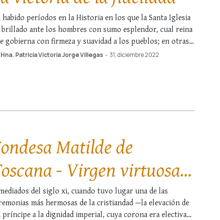
 habido períodos en la Historia en los que la Santa Iglesia
 brillado ante los hombres con sumo esplendor, cual reina
e gobierna con firmeza y suavidad a los pueblos; en otras
asiones, se hizo pequeñita en los brazos de sus hijos,
Hna. Patricia Victoria Jorge Villegas
-
31, diciembre 2022
condiendo su sabiduría y grandeza a fin …
ondesa Matilde de
oscana - Virgen virtuosa,
uerrera y noble
mediados del siglo xi, cuando tuvo lugar una de las
remonias más hermosas de la cristiandad —la elevación de
 príncipe a la dignidad imperial, cuya corona era electiva—,