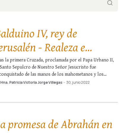
alduino IV, rey de
erusalén - Realeza e
nfortunio se abrazan
as la primera Cruzada, proclamada por el Papa Urbano II,
 Santo Sepulcro de Nuestro Señor Jesucristo fue
conquistado de las manos de los mahometanos y los
istianos fundaron un reino en Jerusalén. Por su augusto
Hna. Patricia Victoria Jorge Villegas
-
30, junio 2022
nculo con el Salvador, se convirtió entonces en el centro
 atención de toda …
a promesa de Abrahán en