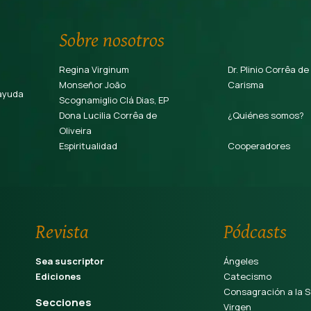
Sobre nosotros
Regina Virginum
Dr. Plinio Corrêa de
Monseñor João
Carisma
ayuda
Scognamiglio Clá Dias, EP
Dona Lucilia Corrêa de
¿Quiénes somos?
Oliveira
Espiritualidad
Cooperadores
Revista
Pódcasts
Sea suscriptor
Ángeles
Ediciones
Catecismo
Consagración a la S
Secciones
Virgen