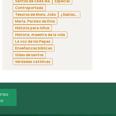
Santos de cada día
Especial
Contraportada
Tesoros de Mons. João
¿Sabías...
María, Paraíso de Dios
Historia para niños
Historia, maestra de la vida
La voz de los Papas
Enseñanzas bíblicas
Vidas de santos
Verdades católicas
orreo
co