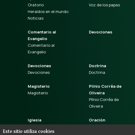
Oratorio
Voz de los papas
Heraldos en el mundo
Noticias
Comentario al
Devociones
Evangelio
Comentario al
Evangelio
Devociones
Doctrina
Devociones
Doctrina
Magisterio
Plínio Corrêa de
Magisterio
Oliveira
Plínio Corrêa de
Oliveira
Iglesia
Oración
Iglesia
Oración
Este sitio utiliza cookies