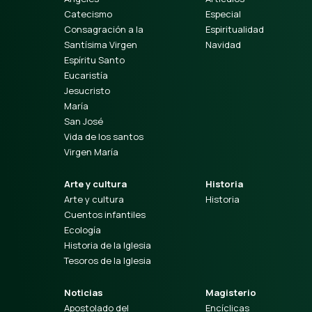
Catecismo
Especial
Consagración a la
Espiritualidad
Santísima Virgen
Navidad
Espíritu Santo
Eucaristía
Jesucristo
María
San José
Vida de los santos
Virgen María
Arte y cultura
Historia
Arte y cultura
Historia
Cuentos infantiles
Ecología
Historia de la Iglesia
Tesoros de la Iglesia
Noticias
Magisterio
Apostolado del
Encíclicas