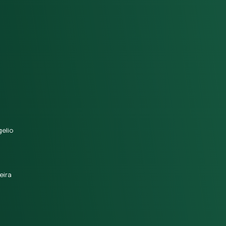
elio
eira