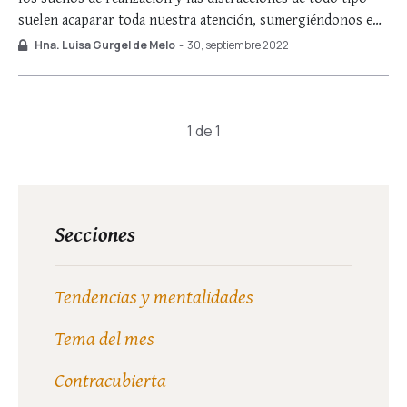
suelen acaparar toda nuestra atención, sumergiéndonos en
una viciosa y constante disipación… Ahora bien, dicen las
Hna. Luisa Gurgel de Melo
-
30, septiembre 2022
Escrituras: Non in commotione Dominus (1 Re 19, 11), el
Señor no está en la agitación. …
1 de 1
Secciones
Tendencias y mentalidades
Tema del mes
Contracubierta