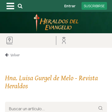
Entrar
SUSCRIBIRSE
Volver
Hna. Luisa Gurgel de Melo - Revista
Heraldos