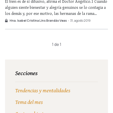
sufre
El bien es de sí difusivo, afirma el Doctor Angélico.1 Cuando
alguien siente bienestar y alegría genuinos se lo contagia a
los demás y, por ese motivo, las hermanas de la rama
femenina de los Heraldos del Evangelio acaban llevando a
Hna. Isabel Cristina Lins Brandão Veas
-
31, agosto 2019
los ambientes que frecuentan la bienquerencia que marca la
…
1 de 1
Secciones
Tendencias y mentalidades
Tema del mes