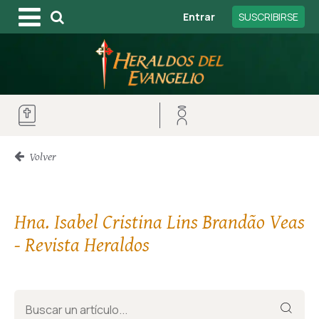
Entrar
SUSCRIBIRSE
Volver
Hna. Isabel Cristina Lins Brandão Veas
- Revista Heraldos