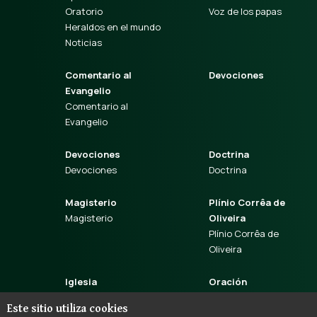
Oratorio
Voz de los papas
Heraldos en el mundo
Noticias
Comentario al
Devociones
Evangelio
Comentario al
Evangelio
Devociones
Doctrina
Devociones
Doctrina
Magisterio
Plínio Corrêa de
Magisterio
Oliveira
Plínio Corrêa de
Oliveira
Iglesia
Oración
Iglesia
Oración
Este sitio utiliza cookies