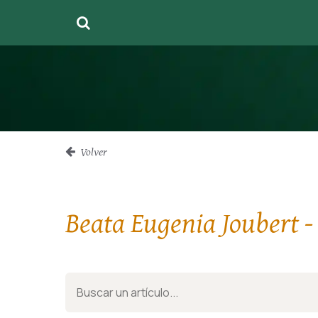
Volver
Beata Eugenia Joubert -