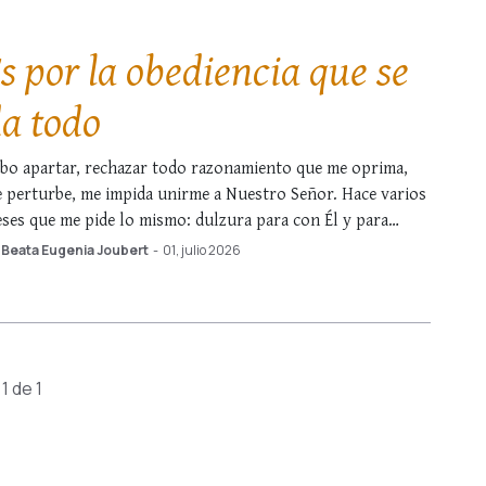
s por la obediencia que se
a todo
bo apartar, rechazar todo razonamiento que me oprima,
 perturbe, me impida unirme a Nuestro Señor. Hace varios
ses que me pide lo mismo: dulzura para con Él y para
nmigo misma, confianza, apertura, alegría. Por exceso de
Beata Eugenia Joubert
-
01, julio 2026
ena voluntad, he sido infiel a Nuestro Señor en este
nto. Obedecer …
1 de 1