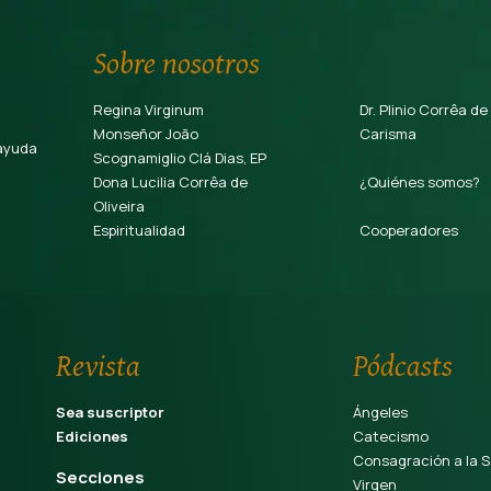
Sobre nosotros
Regina Virginum
Dr. Plinio Corrêa de
Monseñor João
Carisma
ayuda
Scognamiglio Clá Dias, EP
Dona Lucilia Corrêa de
¿Quiénes somos?
Oliveira
Espiritualidad
Cooperadores
Revista
Pódcasts
Sea suscriptor
Ángeles
Ediciones
Catecismo
Consagración a la S
Secciones
Virgen