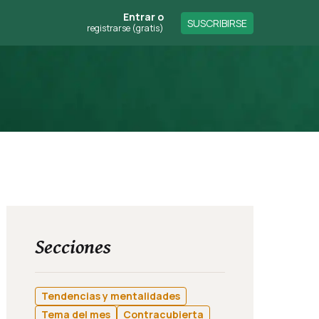
Entrar
o
SUSCRIBIRSE
registrarse (gratis)
Secciones
Tendencias y mentalidades
Tema del mes
Contracubierta