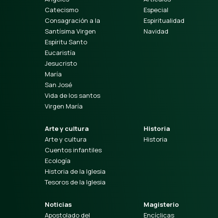
Catecismo
Especial
Consagración a la
Espiritualidad
Santísima Virgen
Navidad
Espíritu Santo
Eucaristía
Jesucristo
María
San José
Vida de los santos
Virgen María
Arte y cultura
Historia
Arte y cultura
Historia
Cuentos infantiles
Ecología
Historia de la Iglesia
Tesoros de la Iglesia
Noticias
Magisterio
Apostolado del
Encíclicas