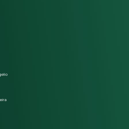
elio
eira