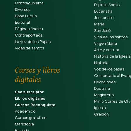
Contracubierta
Espíritu Santo
Diversos
Eucaristía
Doña Lucilia
Jesucristo
Editorial
María
Páginas finales
San José
Contraportada
Vida de los santos
La voz de los Papas
Virgen María
Vidas de santos
Arte y cultura
Historia de la Iglesia
Historia
Cursos y libros
Voz de los papas
Comentario al Evang
digitales
Devociones
Doctrina
Sea suscriptor
Magisterio
Libros digitales
Plínio Corrêa de Oliv
Cursos Reconquista
Iglesia
Académico
Oración
Cursos gratuitos
Mariologia
Historia