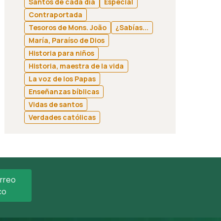
Santos de cada día
Especial
Contraportada
Tesoros de Mons. João
¿Sabías...
María, Paraíso de Dios
Historia para niños
Historia, maestra de la vida
La voz de los Papas
Enseñanzas bíblicas
Vidas de santos
Verdades católicas
orreo
co