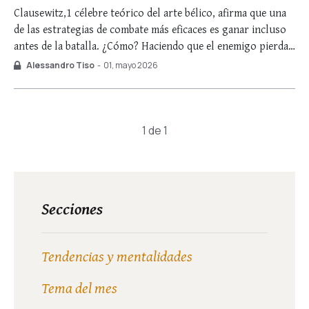
Clausewitz,1 célebre teórico del arte bélico, afirma que una
de las estrategias de combate más eficaces es ganar incluso
antes de la batalla. ¿Cómo? Haciendo que el enemigo pierda
la voluntad de luchar, ya sea por la tenacidad de la
Alessandro Tiso
-
01, mayo 2026
resistencia opuesta, ya sea —de forma más eficaz— por el …
1 de 1
Secciones
Tendencias y mentalidades
Tema del mes