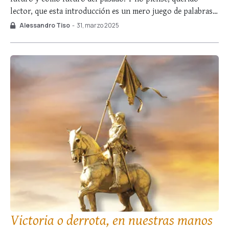
lector, que esta introducción es un mero juego de palabras.
Es un hecho indiscutible —casi un lugar común— que los
Alessandro Tiso
-
31, marzo 2025
siglos precedentes nos prepararon y que, según la misma
regla, …
Victoria o derrota, en nuestras manos