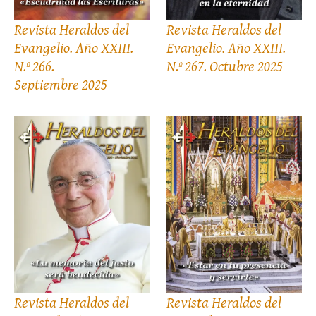
Revista Heraldos del
Revista Heraldos del
Evangelio. Año XXIII.
Evangelio. Año XXIII.
N.º 266.
N.º 267. Octubre 2025
Septiembre 2025
Revista Heraldos del
Revista Heraldos del