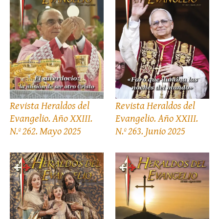
Revista Heraldos del
Revista Heraldos del
Evangelio. Año XXIII.
Evangelio. Año XXIII.
N.º 262. Mayo 2025
N.º 263. Junio 2025