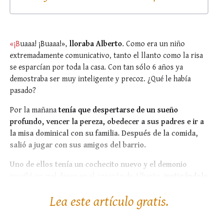
«¡B
uaaa! ¡Buaaa!»,
lloraba Alberto
. Como era un niño
extremadamente comunicativo, tanto el llanto como la risa
se esparcían por toda la casa. Con tan sólo 6 años ya
demostraba ser muy inteligente y precoz. ¿Qué le había
pasado?
Por la mañana
tenía que despertarse de un sueño
profundo, vencer la pereza, obedecer a sus padres e ir a
la misa dominical con su familia.
Después de la comida,
salió a jugar con sus amigos del barrio.
Uno de ellos tenía un cochecito nuevo y el demonio
insufló un mal deseo en el corazón de Alberto,
instigándole
a que...
Lea este artículo gratis.