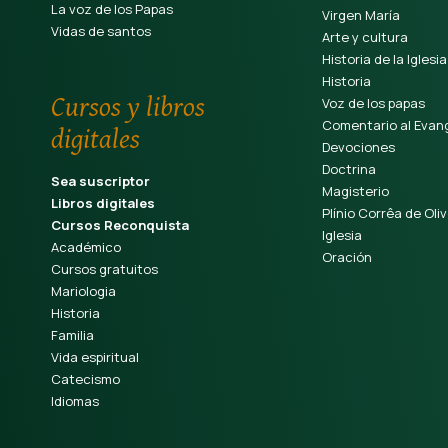
La voz de los Papas
Virgen María
Vidas de santos
Arte y cultura
Historia de la Iglesia
Historia
Cursos y libros
Voz de los papas
Comentario al Evang
digitales
Devociones
Doctrina
Sea suscriptor
Magisterio
Libros digitales
Plínio Corrêa de Oliv
Cursos Reconquista
Iglesia
Académico
Oración
Cursos gratuitos
Mariologia
Historia
Familia
Vida espiritual
Catecismo
Idiomas