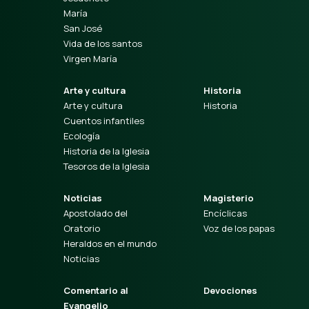
María
San José
Vida de los santos
Virgen María
Arte y cultura
Historia
Arte y cultura
Historia
Cuentos infantiles
Ecología
Historia de la Iglesia
Tesoros de la Iglesia
Noticias
Magisterio
Apostolado del
Encíclicas
Oratorio
Voz de los papas
Heraldos en el mundo
Noticias
Comentario al
Devociones
Evangelio