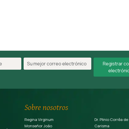
Registrar c
electróni
Sobre nosotros
Regina Virginum
Dr. Plinio Corrêa de
Monseñor João
Carisma