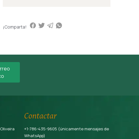
¡Comparta!
orreo
co
Contactar
 Oliveira
+1-786-435-9605 (únicamente mensajes de
WhatsApp)