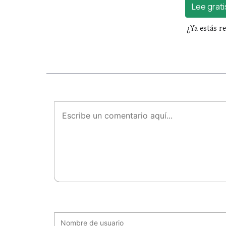
Lee grati
¿Ya estás r