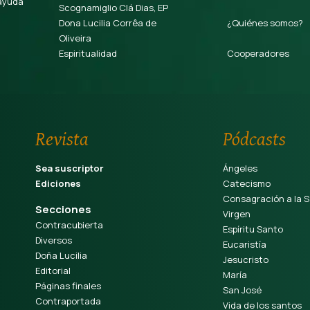
ayuda
Scognamiglio Clá Dias, EP
Dona Lucilia Corrêa de
¿Quiénes somos?
Oliveira
Espiritualidad
Cooperadores
Revista
Pódcasts
Sea suscriptor
Ángeles
Ediciones
Catecismo
Consagración a la S
Secciones
Virgen
Contracubierta
Espíritu Santo
Diversos
Eucaristía
Doña Lucilia
Jesucristo
Editorial
María
Páginas finales
San José
Contraportada
Vida de los santos