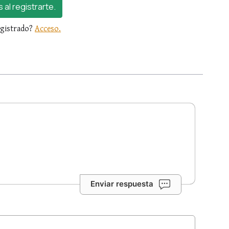
s al registrarte.
egistrado?
Acceso.
Enviar respuesta