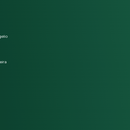
elio
eira