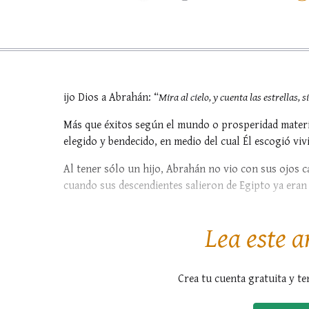
ijo Dios a Abrahán: “
Mira al cielo, y cuenta las estrellas, 
Más que éxitos según el mundo o prosperidad mater
elegido y bendecido, en medio del cual Él escogió viv
Al tener sólo un hijo, Abrahán no vio con sus ojos c
cuando sus descendientes salieron de Egipto ya eran má
Pero esto aún era poco. De él no surgirían únicament
Lea este a
Crea tu cuenta gratuita y te