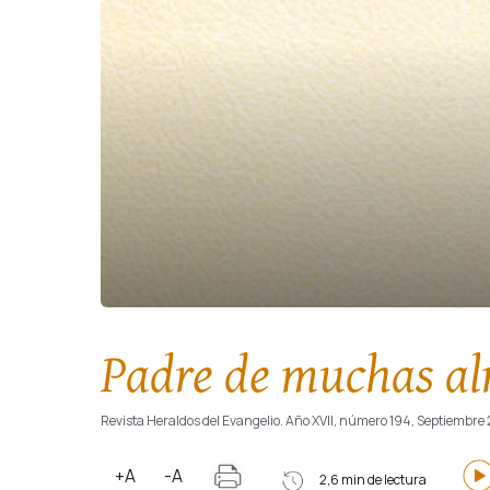
Padre de muchas al
Revista Heraldos del Evangelio. Año XVII, número 194, Septiembre
+A
-A
2,6 min de lectura