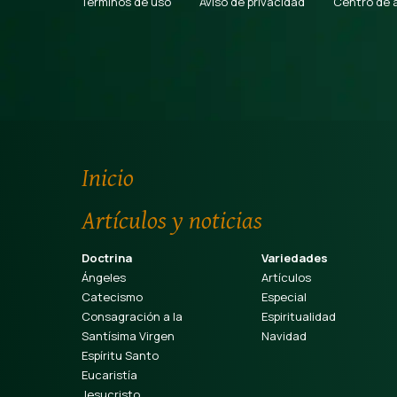
Términos de uso
Aviso de privacidad
Centro de 
Inicio
Artículos y noticias
Doctrina
Variedades
Ángeles
Artículos
Catecismo
Especial
Consagración a la
Espiritualidad
Santísima Virgen
Navidad
Espíritu Santo
Eucaristía
Jesucristo