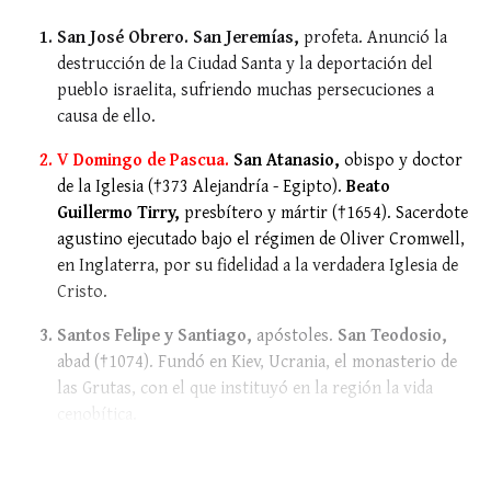
San José Obrero. San Jeremías,
profeta. Anunció la
destrucción de la Ciudad Santa y la deportación del
pueblo israelita, sufriendo muchas persecuciones a
causa de ello.
V Domingo de Pascua.
San Atanasio,
obispo y doctor
de la Iglesia (†373 Alejandría - Egipto).
Beato
Guillermo Tirry,
presbítero y mártir (†1654). Sacerdote
agustino ejecutado bajo el régimen de Oliver Cromwell,
en Inglaterra, por su fidelidad a la verdadera Iglesia de
Cristo.
Santos Felipe y Santiago,
apóstoles.
San Teodosio,
abad (†1074). Fundó en Kiev, Ucrania, el monasterio de
las Grutas, con el que instituyó en la región la vida
cenobítica.
Santa Antonina,
mártir (†s. III/IV)....