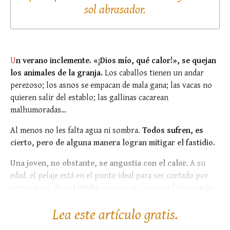
sol abrasador.
U
n verano inclemente. «¡Dios mío, qué calor!», se quejan
los animales de la granja.
Los caballos tienen un andar
perezoso; los asnos se empacan de mala gana; las vacas no
quieren salir del establo; las gallinas cacarean
malhumoradas…
Al menos no les falta agua ni sombra.
Todos sufren, es
cierto, pero de alguna manera logran mitigar el fastidio.
Una joven, no obstante, se angustia con el calor.
A su
edad, el pelaje está en el punto ideal para ser cortado por
primera vez. Pero
Luzidia
—que es así como se llama—
más
que esperar ansiosa la esquila, tiene consumidas...
Lea este artículo gratis.