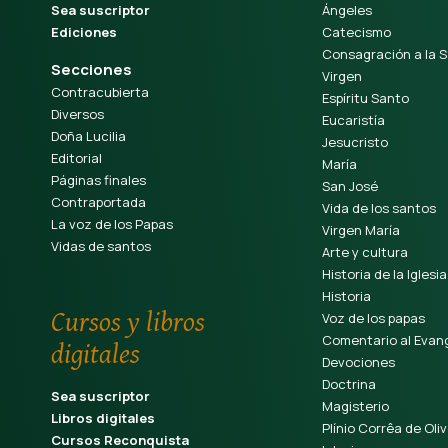
Sea suscriptor
Ángeles
Ediciones
Catecismo
Consagración a la S
Secciones
Virgen
Contracubierta
Espíritu Santo
Diversos
Eucaristía
Doña Lucilia
Jesucristo
Editorial
María
Páginas finales
San José
Contraportada
Vida de los santos
La voz de los Papas
Virgen María
Vidas de santos
Arte y cultura
Historia de la Iglesia
Historia
Cursos y libros
Voz de los papas
Comentario al Evang
digitales
Devociones
Doctrina
Sea suscriptor
Magisterio
Libros digitales
Plínio Corrêa de Oliv
Cursos Reconquista