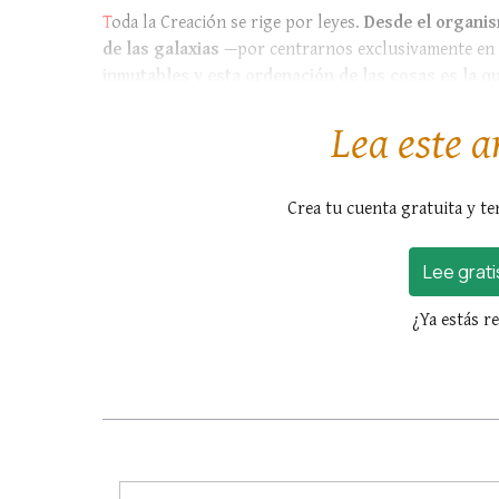
T
oda la Creación se rige por leyes.
Desde el organi
de las galaxias
—por centrarnos exclusivamente en 
inmutables y esta ordenación de las cosas es la qu
observamos en el campo de la física, de...
Lea este a
Crea tu cuenta gratuita y te
Lee grati
¿Ya estás r