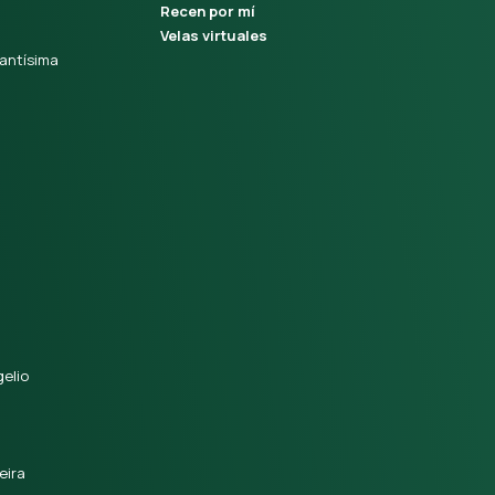
Recen por mí
Velas virtuales
antísima
elio
eira