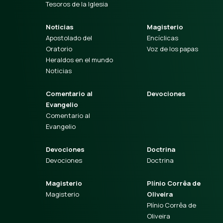
Tesoros de la Iglesia
Noticias
Magisterio
Apostolado del
Encíclicas
Oratorio
Voz de los papas
Heraldos en el mundo
Noticias
Comentario al
Devociones
Evangelio
Comentario al
Evangelio
Devociones
Doctrina
Devociones
Doctrina
Magisterio
Plínio Corrêa de
Magisterio
Oliveira
Plínio Corrêa de
Oliveira