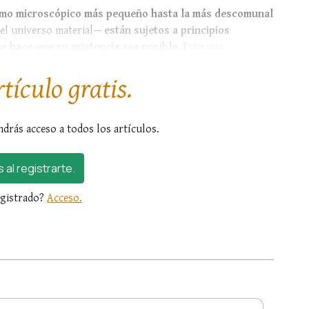
smo microscópico más pequeño hasta la más descomunal
el universo material—
están sujetos a principios
e hace que su existencia sea posible.
Esto que
rtículo gratis.
ndrás acceso a todos los artículos.
s al registrarte.
egistrado?
Acceso.