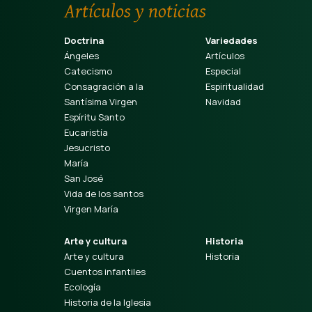
Artículos y noticias
Doctrina
Variedades
Ángeles
Artículos
Catecismo
Especial
Consagración a la
Espiritualidad
Santísima Virgen
Navidad
Espíritu Santo
Eucaristía
Jesucristo
María
San José
Vida de los santos
Virgen María
Arte y cultura
Historia
Arte y cultura
Historia
Cuentos infantiles
Ecología
Historia de la Iglesia