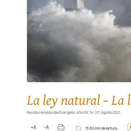
La ley natural – La 
Revista Heraldos del Evangelio. Año XIX. N.º 217. Agosto 2021
+A
-A
13,82 min de lectura