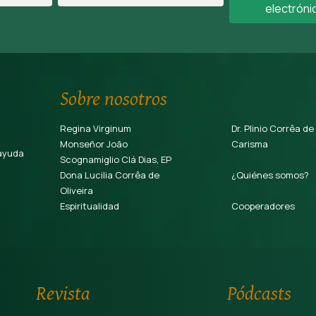
electróni
Sobre nosotros
Regina Virginum
Dr. Plinio Corrêa de
Monseñor João
Carisma
ayuda
Scognamiglio Clá Dias, EP
Dona Lucilia Corrêa de
¿Quiénes somos?
Oliveira
Espiritualidad
Cooperadores
Revista
Pódcasts