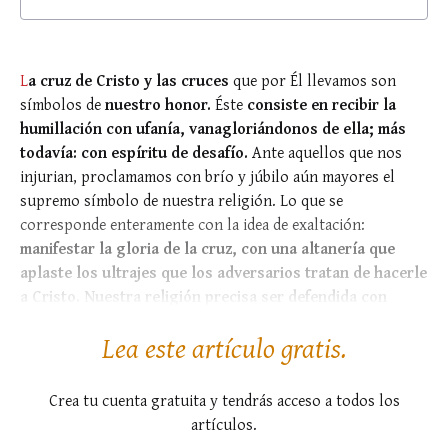
L
a cruz de Cristo y las cruces
que por Él llevamos son
símbolos de
nuestro honor.
Éste
consiste en recibir la
humillación con ufanía, vanagloriándonos de ella; más
todavía: con espíritu de desafío.
Ante aquellos que nos
injurian, proclamamos con brío y júbilo aún mayores el
supremo símbolo de nuestra religión. Lo que se
corresponde enteramente con la idea de exaltación:
manifestar la gloria de la cruz, con una altanería que
aplaste los ultrajes que los adversarios tratan de hacerle
a Cristo.
Nuestra religión precisa ser defendida con
espíritu de lucha
y, por tanto, si alguien injuria la cruz...
Lea este artículo gratis.
Crea tu cuenta gratuita y tendrás acceso a todos los
artículos.