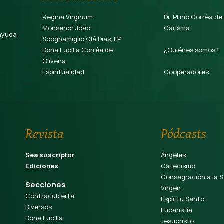
Regina Virginum
Dr. Plinio Corrêa de
Monseñor João
Carisma
ayuda
Scognamiglio Clá Dias, EP
Dona Lucilia Corrêa de
¿Quiénes somos?
Oliveira
Espiritualidad
Cooperadores
Revista
Pódcasts
Sea suscriptor
Ángeles
Ediciones
Catecismo
Consagración a la S
Secciones
Virgen
Contracubierta
Espíritu Santo
Diversos
Eucaristía
Doña Lucilia
Jesucristo