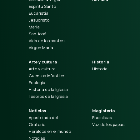
Espíritu Santo
Eucaristía
Jesucristo
María
San José
Vida de los santos
Virgen María
Arte y cultura
Historia
Arte y cultura
Historia
Cuentos infantiles
Ecología
Historia de la Iglesia
Tesoros de la Iglesia
Noticias
Magisterio
Apostolado del
Encíclicas
Oratorio
Voz de los papas
Heraldos en el mundo
Noticias