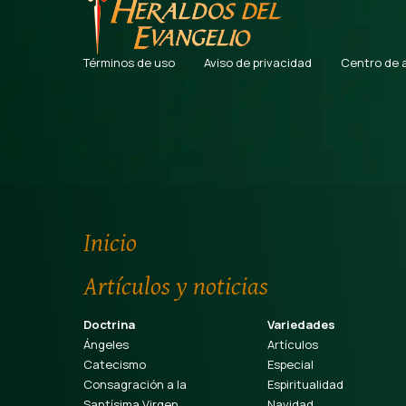
Términos de uso
Aviso de privacidad
Centro de 
Inicio
Artículos y noticias
Doctrina
Variedades
Ángeles
Artículos
Catecismo
Especial
Consagración a la
Espiritualidad
Santísima Virgen
Navidad