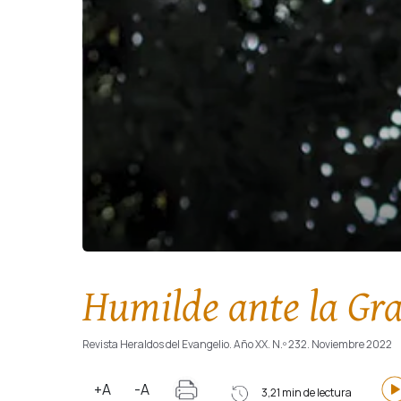
Humilde ante la Gr
Revista Heraldos del Evangelio. Año XX. N.º 232. Noviembre 2022
+A
-A
3,21 min de lectura