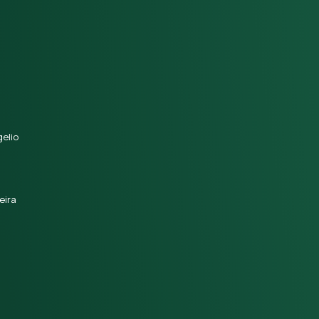
elio
eira