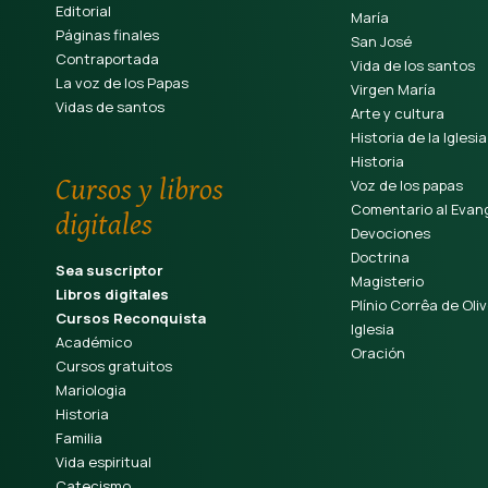
Editorial
María
Páginas finales
San José
Contraportada
Vida de los santos
La voz de los Papas
Virgen María
Vidas de santos
Arte y cultura
Historia de la Iglesia
Historia
Cursos y libros
Voz de los papas
Comentario al Evang
digitales
Devociones
Doctrina
Sea suscriptor
Magisterio
Libros digitales
Plínio Corrêa de Oliv
Cursos Reconquista
Iglesia
Académico
Oración
Cursos gratuitos
Mariologia
Historia
Familia
Vida espiritual
Catecismo