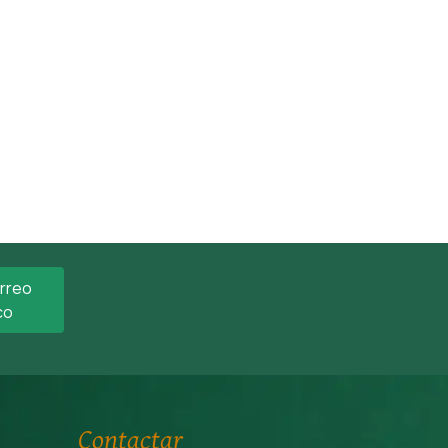
orreo
co
Contactar