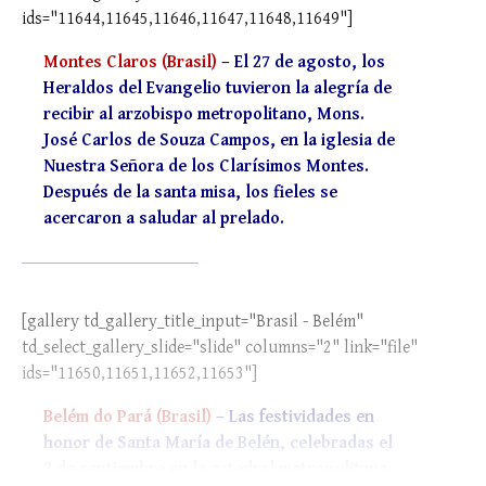
ids="11644,11645,11646,11647,11648,11649"]
Montes Claros (Brasil)
– El 27 de agosto, los
Heraldos del Evangelio tuvieron la alegría de
recibir al arzobispo metropolitano, Mons.
José Carlos de Souza Campos, en la iglesia de
Nuestra Señora de los Clarísimos Montes.
Después de la santa misa, los fieles se
acercaron a saludar al prelado.
[gallery td_gallery_title_input="Brasil - Belém"
td_select_gallery_slide="slide" columns="2" link="file"
ids="11650,11651,11652,11653"]
Belém do Pará (Brasil)
– Las festividades en
honor de Santa María de Belén, celebradas el
2 de septiembre en la catedral metropolitana,