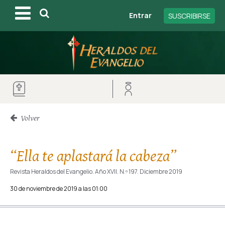
Entrar
SUSCRIBIRSE
Volver
“Ella te aplastará la cabeza”
Revista Heraldos del Evangelio. Año XVII. N.º 197. Diciembre 2019
30 de noviembre de 2019 a las 01:00