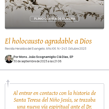
PLINIO CORRÊA DE OLIVEIRA
El holocausto agradable a Dios
Revista Heraldos del Evangelio. Año XXI. N.º 243. Octubre 2023
Por Mons. João Scognamiglio Clá Dias, EP
30 de septiembre de 2023 a las 21:08
Al entrar en contacto con la historia de
Santa Teresa del Niño Jesús, se trazaba
una nueva vía espiritual ante el Dr.