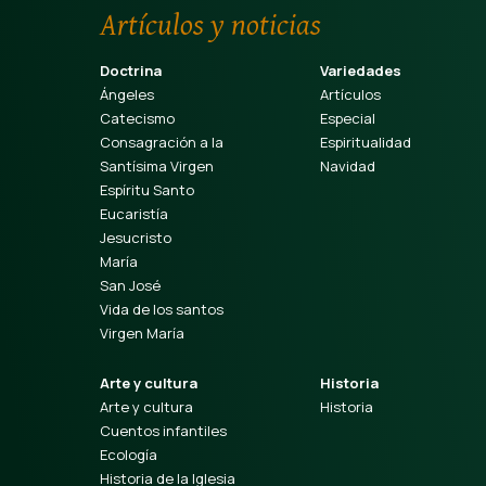
Artículos y noticias
Doctrina
Variedades
Ángeles
Artículos
Catecismo
Especial
Consagración a la
Espiritualidad
Santísima Virgen
Navidad
Espíritu Santo
Eucaristía
Jesucristo
María
San José
Vida de los santos
Virgen María
Arte y cultura
Historia
Arte y cultura
Historia
Cuentos infantiles
Ecología
Historia de la Iglesia