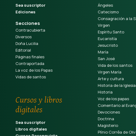
Sea suscriptor
Ángeles
Ediciones
Catecismo
Consagración a la S
Secciones
Virgen
Contracubierta
Espíritu Santo
Diversos
Eucaristía
Doña Lucilia
Jesucristo
Editorial
María
Páginas finales
San José
Contraportada
Vida de los santos
La voz de los Papas
Virgen María
Vidas de santos
Arte y cultura
Historia de la Iglesia
Historia
Cursos y libros
Voz de los papas
Comentario al Evang
digitales
Devociones
Doctrina
Sea suscriptor
Magisterio
Libros digitales
Plínio Corrêa de Oliv
Cursos Reconquista