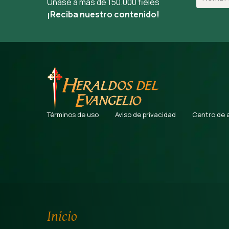
Únase a más de 150.000 fieles
¡Reciba nuestro contenido!
Términos de uso
Aviso de privacidad
Centro de 
Inicio