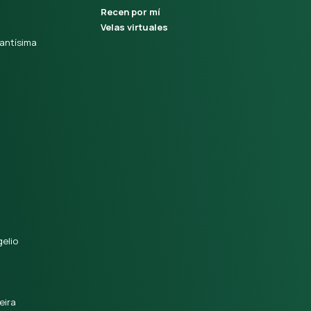
Recen por mí
Velas virtuales
antísima
elio
eira