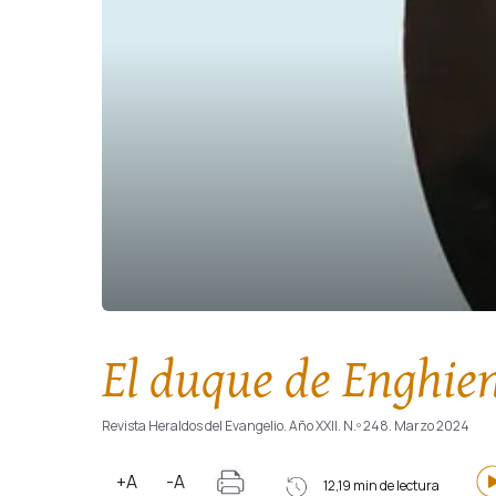
El duque de Enghie
Revista Heraldos del Evangelio. Año XXII. N.º 248. Marzo 2024
+A
-A
12,19 min de lectura