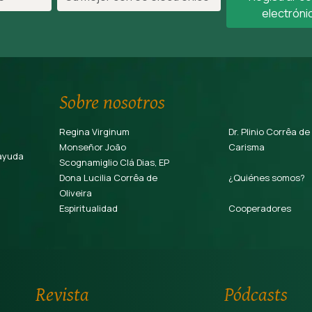
electróni
Sobre nosotros
Regina Virginum
Dr. Plinio Corrêa de
Monseñor João
Carisma
ayuda
Scognamiglio Clá Dias, EP
Dona Lucilia Corrêa de
¿Quiénes somos?
Oliveira
Espiritualidad
Cooperadores
Revista
Pódcasts