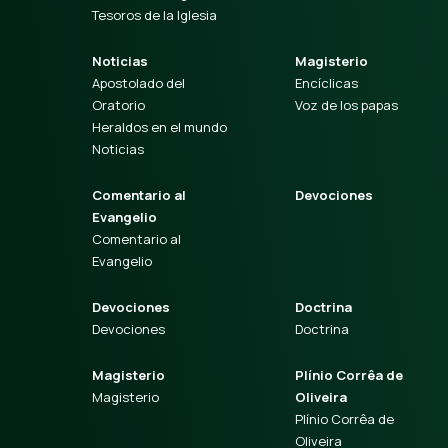
Tesoros de la Iglesia
Noticias
Magisterio
Apostolado del
Encíclicas
Oratorio
Voz de los papas
Heraldos en el mundo
Noticias
Comentario al
Devociones
Evangelio
Comentario al
Evangelio
Devociones
Doctrina
Devociones
Doctrina
Magisterio
Plínio Corrêa de
Magisterio
Oliveira
Plínio Corrêa de
Oliveira