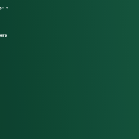
elio
eira