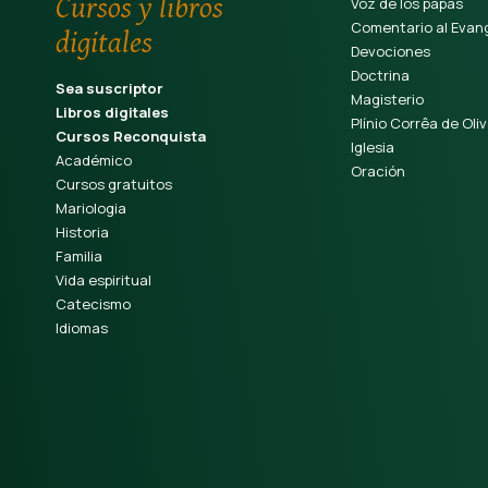
Cursos y libros
Voz de los papas
Comentario al Evang
digitales
Devociones
Doctrina
Sea suscriptor
Magisterio
Libros digitales
Plínio Corrêa de Oliv
Cursos Reconquista
Iglesia
Académico
Oración
Cursos gratuitos
Mariologia
Historia
Familia
Vida espiritual
Catecismo
Idiomas