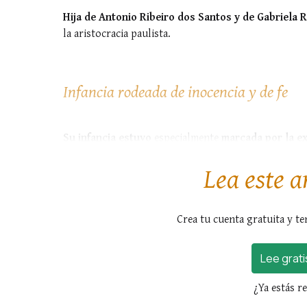
Hija de Antonio Ribeiro dos Santos y de Gabriela
la aristocracia paulista.
Infancia rodeada de inocencia y de fe
Su infancia estuvo
especialmente
marcada por la ex
provenientes de Portugal y de los esplendores de la c
Lea este a
Crea tu cuenta gratuita y te
Lee grati
¿Ya estás r