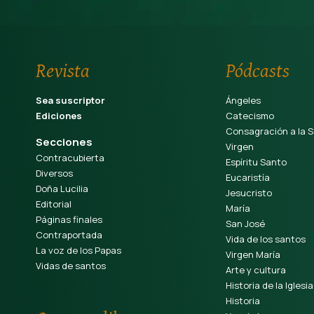
Revista
Pódcasts
Sea suscriptor
Ángeles
Ediciones
Catecismo
Consagración a la S
Secciones
Virgen
Contracubierta
Espíritu Santo
Diversos
Eucaristía
Doña Lucilia
Jesucristo
Editorial
María
Páginas finales
San José
Contraportada
Vida de los santos
La voz de los Papas
Virgen María
Vidas de santos
Arte y cultura
Historia de la Iglesia
Historia