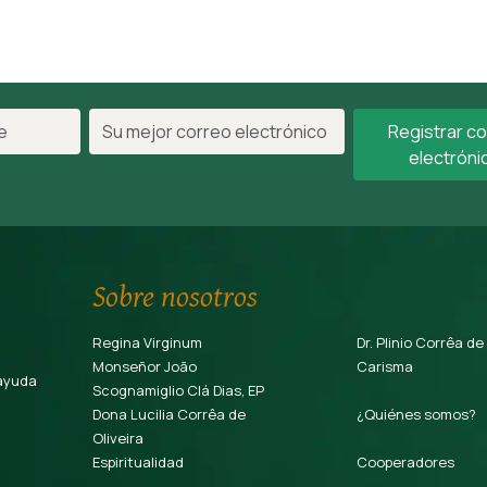
Registrar c
electróni
Sobre nosotros
Regina Virginum
Dr. Plinio Corrêa de
Monseñor João
Carisma
ayuda
Scognamiglio Clá Dias, EP
Dona Lucilia Corrêa de
¿Quiénes somos?
Oliveira
Espiritualidad
Cooperadores