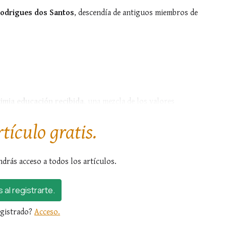
 Rodrigues dos Santos
, descendía de antiguos miembros de
imia educación recibida
, una mezcla de los valores
ultura francesa, que regían...
rtículo gratis.
ndrás acceso a todos los artículos.
s al registrarte.
egistrado?
Acceso.