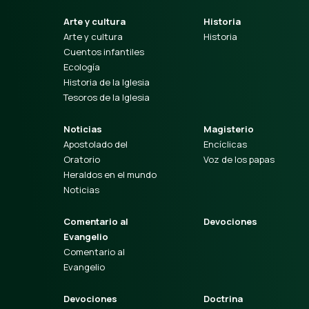
Arte y cultura
Historia
Arte y cultura
Historia
Cuentos infantiles
Ecología
Historia de la Iglesia
Tesoros de la Iglesia
Noticias
Magisterio
Apostolado del
Encíclicas
Oratorio
Voz de los papas
Heraldos en el mundo
Noticias
Comentario al
Devociones
Evangelio
Comentario al
Evangelio
Devociones
Doctrina