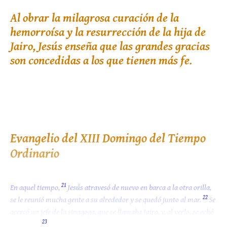
Al obrar la milagrosa curación de la
hemorroísa y la resurrección de la hija de
Jairo, Jesús enseña que las grandes gracias
son concedidas a los que tienen más fe.
Evangelio del XIII Domingo del Tiempo
Ordinario
21
En aquel tiempo,
Jesús atravesó de nuevo en barca a la otra orilla,
22
se le reunió mucha gente a su alrededor y se quedó junto al mar.
Se
acercó un jefe de la sinagoga, que se llamaba Jairo, y, al verlo, se echó
23
a sus pies,
rogándole con insistencia: «Mi niña está en las últimas;