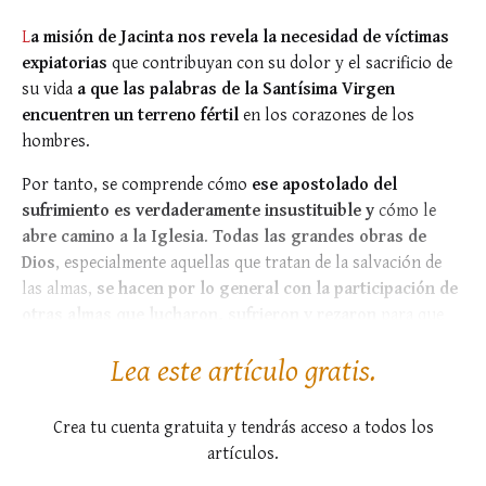
L
a misión de Jacinta nos revela la necesidad de víctimas
expiatorias
que contribuyan con su dolor y el sacrificio de
su vida
a que las palabras de la Santísima Virgen
encuentren un terreno fértil
en los corazones de los
hombres.
Por tanto, se comprende cómo
ese apostolado del
sufrimiento es verdaderamente insustituible
y
cómo le
abre camino a la Iglesia
.
Todas las grandes obras de
Dios
, especialmente aquellas que tratan de la salvación de
las almas,
se hacen por lo general con la participación de
otras almas que lucharon, sufrieron y rezaron
para que
esas obras se...
Lea este artículo gratis.
Crea tu cuenta gratuita y tendrás acceso a todos los
artículos.