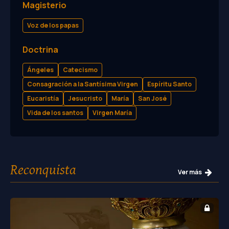
Magisterio
Voz de los papas
Doctrina
Ángeles
Catecismo
Consagración a la Santísima Virgen
Espíritu Santo
Eucaristía
Jesucristo
María
San José
Vida de los santos
Virgen María
Reconquista
Ver más