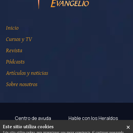
Inicio
Cursos y TV
Revista
Pódcasts
Artículos y noticias
Sobre nosotros
Centro de ayuda
Hable con los Heraldos
×
Este sitio utiliza cookies
Términos de uso
Aviso de privacidad
Este sitio utiliza cookies para proporcionar una mejor experiencia. Al continuar navegando,