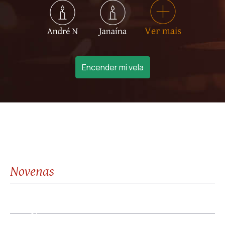
Encender mi vela
Novenas
01