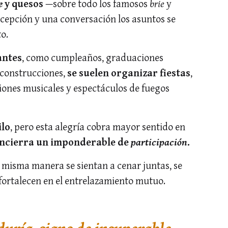
e
y quesos
—sobre todo los famosos
brie
y
cepción y una conversación los asuntos se
o.
antes
, como cumpleaños, graduaciones
 construcciones,
se suelen organizar fiestas
,
iones musicales y espectáculos de fuegos
ilo
, pero esta alegría cobra mayor sentido en
encierra un imponderable de
participación
.
 misma manera se sientan a cenar juntas, se
 fortalecen en el entrelazamiento mutuo.