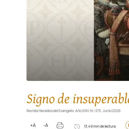
Signo de insuperab
Revista Heraldos del Evangelio. Año XXIV. N.º 275. Junio 2026
+A
-A
13,49 min de lectura