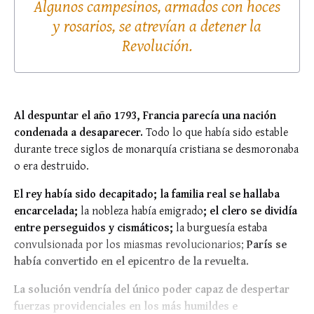
Algunos campesinos, armados con hoces
y rosarios, se atrevían a detener la
Revolución.
Al despuntar el año 1793, Francia parecía una nación
condenada a desaparecer.
Todo lo que había sido estable
durante trece siglos de monarquía cristiana se desmoronaba
o era destruido.
El rey había sido decapitado; la familia real se hallaba
encarcelada;
la nobleza había emigrado
;
el clero se dividía
entre perseguidos y cismáticos;
la burguesía estaba
convulsionada por los miasmas revolucionarios;
París se
había convertido en el epicentro de la revuelta.
La solución vendría del único poder capaz de despertar
fuerzas providenciales en los más humildes e