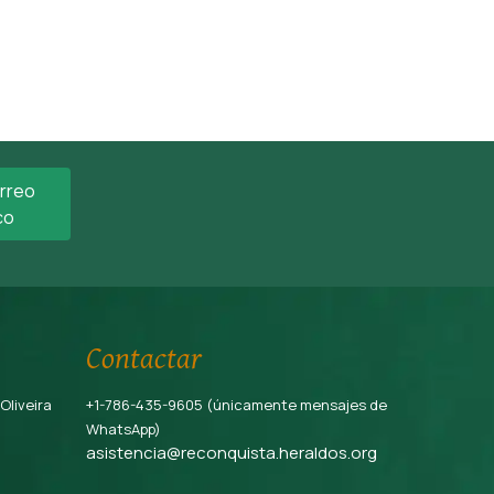
orreo
co
Contactar
 Oliveira
+1-786-435-9605 (únicamente mensajes de
WhatsApp)
asistencia@reconquista.heraldos.org