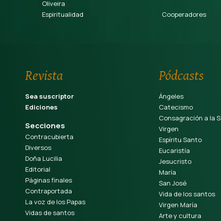
Oliveira
Espiritualidad
Cooperadores
Revista
Pódcasts
Sea suscriptor
Ángeles
Ediciones
Catecismo
Consagración a la S
Secciones
Virgen
Contracubierta
Espíritu Santo
Diversos
Eucaristía
Doña Lucilia
Jesucristo
Editorial
María
Páginas finales
San José
Contraportada
Vida de los santos
La voz de los Papas
Virgen María
Vidas de santos
Arte y cultura