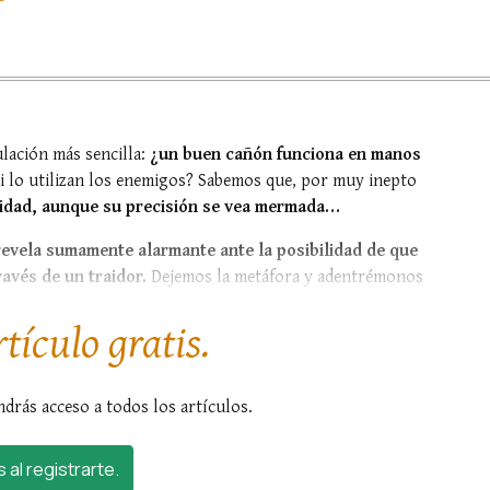
ulación más sencilla:
¿un buen cañón funciona en manos
si lo utilizan los enemigos? Sabemos que, por muy inepto
lidad, aunque su precisión se vea mermada…
revela sumamente alarmante ante la posibilidad de que
ravés de un traidor.
Dejemos la metáfora y adentrémonos
rtículo gratis.
ndrás acceso a todos los artículos.
s al registrarte.