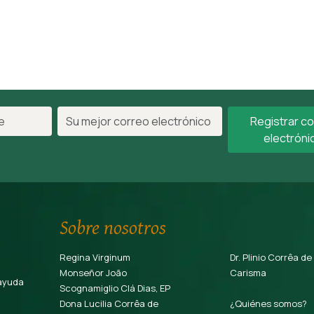
Registrar c
electróni
Sobre nosotros
Regina Virginum
Dr. Plinio Corrêa de
Monseñor João
Carisma
ayuda
Scognamiglio Clá Dias, EP
Dona Lucilia Corrêa de
¿Quiénes somos?