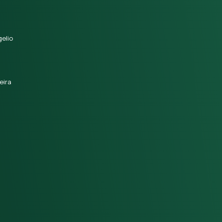
elio
eira