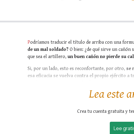
P
odríamos traducir el título de arriba con una form
de un mal soldado?
O bien: ¿de qué sirve un cañón 
que sea el artillero,
un buen cañón no pierde su ca
Si, por un lado, esto es reconfortante, por otro,
se 
esa eficacia se vuelva contra el propio ejército a t
en el tema propuesto:
¿qué valor tiene
,...
Lea este a
Crea tu cuenta gratuita y te
Lee grati