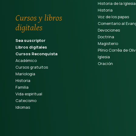
Historia de la Iglesia
Historia
Cursos y libros
Voz de los papas
Comentario al Evang
digitales
Devociones
Doctrina
Sea suscriptor
Magisterio
Libros digitales
Plínio Corrêa de Oliv
Cursos Reconquista
Iglesia
Académico
Oración
Cursos gratuitos
Mariologia
Historia
Familia
Vida espiritual
Catecismo
Idiomas