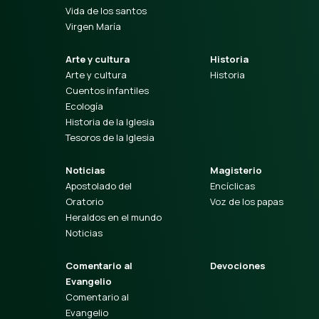
Vida de los santos
Virgen María
Arte y cultura
Historia
Arte y cultura
Historia
Cuentos infantiles
Ecología
Historia de la Iglesia
Tesoros de la Iglesia
Noticias
Magisterio
Apostolado del
Encíclicas
Oratorio
Voz de los papas
Heraldos en el mundo
Noticias
Comentario al
Devociones
Evangelio
Comentario al
Evangelio