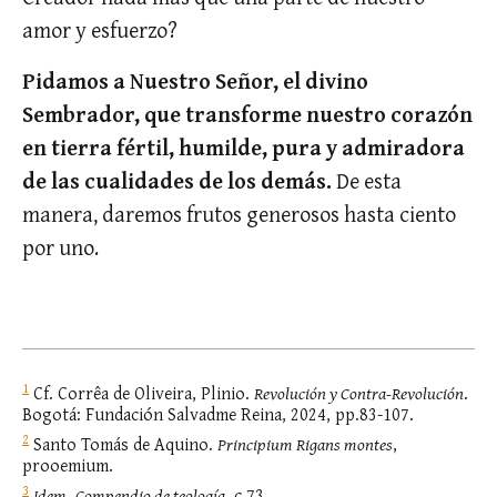
amor y esfuerzo?
Pidamos a Nuestro Señor, el divino
Sembrador, que transforme nuestro corazón
en tierra fértil, humilde, pura y admiradora
de las cualidades de los demás.
De esta
manera, daremos frutos generosos hasta ciento
por uno.
1
Cf. Corrêa de Oliveira, Plinio.
Revolución y Contra-Revolución
.
Bogotá: Fundación Salvadme Reina, 2024, pp.83-107.
2
Santo Tomás de Aquino.
Principium Rigans montes
,
prooemium.
3
Idem
.
Compendio de teología
, c.73.