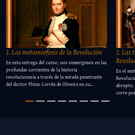
1. Las metamorfosis de la Revolución
2. Las 
Revolu
En esta entrega del curso, nos sumergimos en las
profundas corrientes de la historia
En el mis
revolucionaria a través de la mirada penetrante
Revoluci
del doctor Plinio Corrêa de Oliveira en su
abrupto,
obra magna *Revolución y Contrarrevolución*.
corre por
Aquí descubrimos cómo la Revolución no es un
humana, 
oleaje simple y uniforme, sino una sinfonía de
original.
metamorfosis que ascienden y descienden,
adentram
disfrazándose con máscaras de aristocracia,
explora e
eclesiasticismo o burguesía. El capítulo cuarto,
tendencia
que hoy abrimos, revela la astucia con la que la