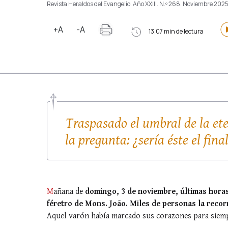
Revista Heraldos del Evangelio. Año XXIII. N.º 268. Noviembre 202
+A
-A
13,07 min de lectura
Traspasado el umbral de la ete
la pregunta: ¿sería éste el fina
M
añana de
domingo, 3 de noviembre, últimas horas 
féretro de Mons. João. Miles de personas la recor
Aquel varón había marcado sus corazones para siem