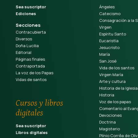
Sea suscriptor
Ángeles
Ediciones
Catecismo
Consagración a la S
Secciones
Virgen
Contracubierta
Espíritu Santo
Diversos
Eucaristía
Doña Lucilia
Jesucristo
Editorial
María
Páginas finales
San José
Contraportada
Vida de los santos
La voz de los Papas
Virgen María
Vidas de santos
Arte y cultura
Historia de la Iglesia
Historia
Cursos y libros
Voz de los papas
Comentario al Evang
digitales
Devociones
Doctrina
Sea suscriptor
Magisterio
Libros digitales
Plínio Corrêa de Oliv