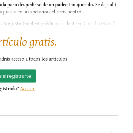
ula para despedirse de un padre tan querido.
Se deja allí
lma puesta en la esperanza del reencuentro…
Dr. Augusto Goedert, médico
residente en Curitiba (Brasil)
rtículo gratis.
ndrás acceso a todos los artículos.
s al registrarte.
egistrado?
Acceso.