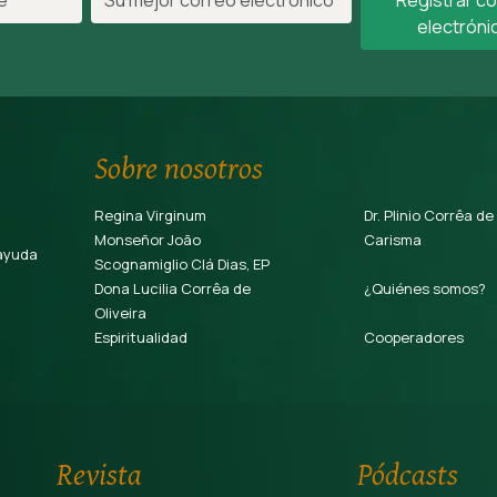
electróni
Sobre nosotros
Regina Virginum
Dr. Plinio Corrêa de
Monseñor João
Carisma
ayuda
Scognamiglio Clá Dias, EP
Dona Lucilia Corrêa de
¿Quiénes somos?
Oliveira
Espiritualidad
Cooperadores
Revista
Pódcasts