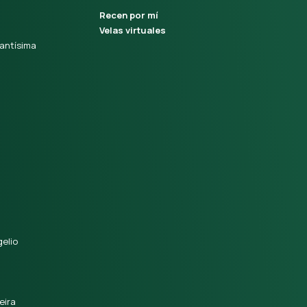
Recen por mí
Velas virtuales
antísima
elio
eira