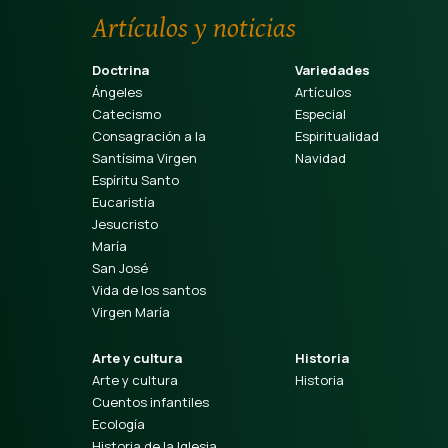
Artículos y noticias
Doctrina
Variedades
Ángeles
Artículos
Catecismo
Especial
Consagración a la
Espiritualidad
Santísima Virgen
Navidad
Espíritu Santo
Eucaristía
Jesucristo
María
San José
Vida de los santos
Virgen María
Arte y cultura
Historia
Arte y cultura
Historia
Cuentos infantiles
Ecología
Historia de la Iglesia