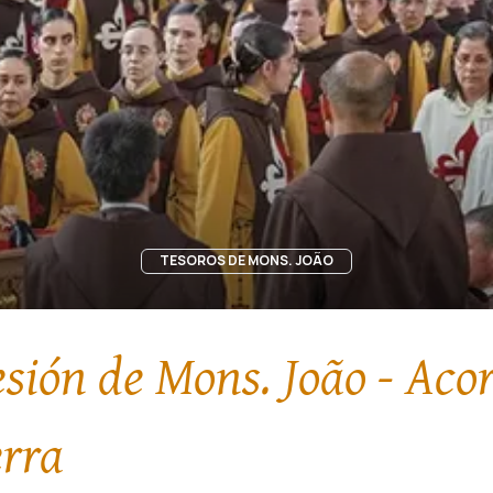
TESOROS DE MONS. JOÃO
cesión de Mons. João - Aco
erra