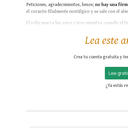
Peticiones, agradecimientos, besos;
no hay una fórm
el corazón filialmente nostálgico y se sale con el a
El reloj marca las once y tres minutos cuando el 
y
que en ese momento se...
Lea este a
Crea tu cuenta gratuita y te
Lee grati
¿Ya estás r