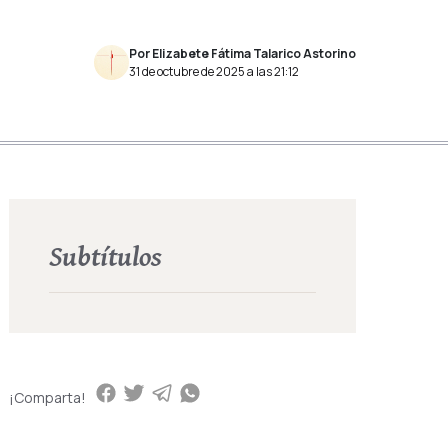
Por Elizabete Fátima Talarico Astorino
31 de octubre de 2025 a las 21:12
Subtítulos
¡Comparta!