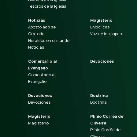
Tesoros de la Iglesia
Noticias
Magisterio
Apostolado del
Encíclicas
Oratorio
Voz de los papas
Heraldos en el mundo
Noticias
Comentario al
Devociones
Evangelio
Comentario al
Evangelio
Devociones
Doctrina
Devociones
Doctrina
Magisterio
Plínio Corrêa de
Magisterio
Oliveira
Plínio Corrêa de
Oliveira