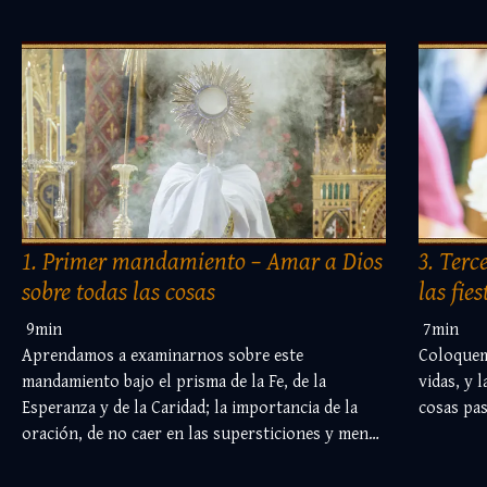
1. Primer mandamiento – Amar a Dios
3. Terc
sobre todas las cosas
las fies
9min
7min
Aprendamos a examinarnos sobre este
Coloquem
mandamiento bajo el prisma de la Fe, de la
vidas, y 
Esperanza y de la Caridad; la importancia de la
cosas pas
oración, de no caer en las supersticiones y menos
aún en los sacrilegios.