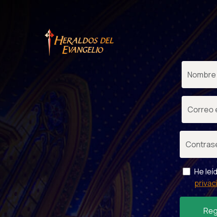
He leí
privac
Reg