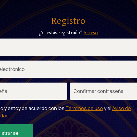
Registro
¿Ya estás registrado?
Acceso
do y estoy de acuerdo con los
Términos de uso
y el
Aviso de
idad
istrarse